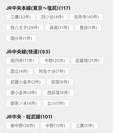
JR中央本線(東京～塩尻)(117)
三鷹(32件)
四ツ谷(4件)
吉祥寺(40件)
西八王子(29件)
高尾(11件)
豊田(1件)
国分寺(1件)
JR中央線(快速)(93)
高円寺(11件)
中野(25件)
武蔵境(21件)
国立(4件)
阿佐ケ谷(7件)
武蔵小金井(2件)
荻窪(6件)
東小金井(4件)
西荻窪(8件)
御茶ノ水(4件)
立川(1件)
JR中央・総武線(101)
東中野(26件)
中野(12件)
三鷹(5件)