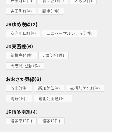
天王寺(2件)
森ノ宮(1件)
大阪(3件)
寺田町(1件)
鶴橋(1件)
JRゆめ咲線(2)
安治川口(1件)
ユニバーサルシティ(1件)
JR東西線(6)
新福島(4件)
北新地(1件)
大阪城北詰(1件)
おおさか東線(6)
放出(1件)
新加美(2件)
衣摺加美北(1件)
鴫野(1件)
城北公園通(1件)
JR博多南線(4)
博多南(2件)
博多(2件)