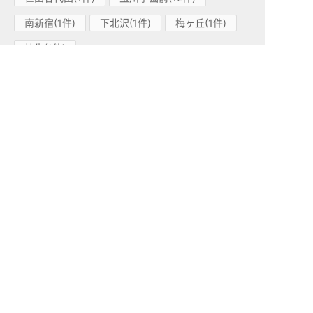
南新宿(1件)
下北沢(1件)
梅ヶ丘(1件)
柿生(1件)
小田急江ノ島線(1)
高座渋谷(1件)
小田急多摩線(1)
小田急多摩センター(1件)
東急東横線(83)
中目黒(15件)
学芸大学(26件)
都立大学(13件)
代官山(6件)
祐天寺(14件)
渋谷(1件)
田園調布(2件)
自由が丘(1件)
日吉(2件)
妙蓮寺(1件)
綱島(2件)