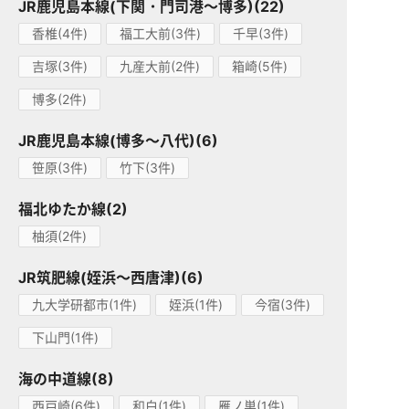
JR鹿児島本線(下関・門司港～博多)(22)
香椎(4件)
福工大前(3件)
千早(3件)
吉塚(3件)
九産大前(2件)
箱崎(5件)
博多(2件)
JR鹿児島本線(博多～八代)(6)
笹原(3件)
竹下(3件)
福北ゆたか線(2)
柚須(2件)
JR筑肥線(姪浜～西唐津)(6)
九大学研都市(1件)
姪浜(1件)
今宿(3件)
下山門(1件)
海の中道線(8)
西戸崎(6件)
和白(1件)
雁ノ巣(1件)