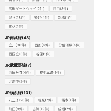
高輪ゲートウェイ(2件)
目白(3件)
渋谷(18件)
鶯谷(4件)
新橋(1件)
駒込(1件)
JR南武線(43)
立川(30件)
西府(6件)
分倍河原(4件)
西国立(3件)
谷保(1件)
JR武蔵野線(7)
西国分寺(4件)
府中本町(1件)
北府中(2件)
JR横浜線(101)
八王子(26件)
相原(7件)
橋本(1件)
町田(8件)
古淵(19件)
成瀬(7件)