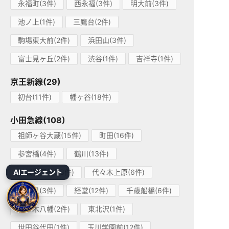
永福町(3件)
西永福(3件)
明大前(3件)
池ノ上(1件)
三鷹台(2件)
駒場東大前(2件)
浜田山(3件)
富士見ヶ丘(2件)
渋谷(1件)
吉祥寺(1件)
京王新線(29)
初台(11件)
幡ヶ谷(18件)
小田急線(108)
祖師ヶ谷大蔵(15件)
町田(16件)
参宮橋(4件)
鶴川(13件)
AIエージェント
成城学園前(13件)
代々木上原(6件)
喜多見(3件)
経堂(12件)
千歳船橋(6件)
代々木八幡(2件)
東北沢(1件)
世田谷代田(1件)
玉川学園前(12件)