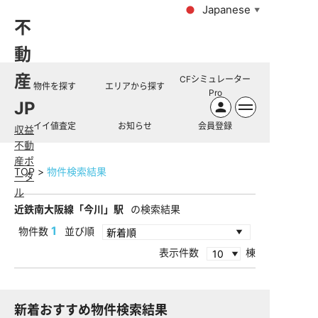
Japanese
▼
不
動
産
CFシミュレーター
物件を探す
エリアから探す
Pro
JP
イイ値査定
お知らせ
会員登録
収益
不動
産ポ
TOP
物件検索結果
ータ
ル
近鉄南大阪線「今川」駅
の検索結果
1
物件数
並び順
表示件数
棟
新着おすすめ物件検索結果