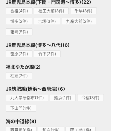
JR鹿児島本線(下関・門司港～博多)(22)
香椎(4件)
福工大前(3件)
千早(3件)
博多(2件)
吉塚(3件)
九産大前(2件)
箱崎(5件)
JR鹿児島本線(博多～八代)(6)
笹原(3件)
竹下(3件)
福北ゆたか線(2)
柚須(2件)
JR筑肥線(姪浜～西唐津)(6)
九大学研都市(1件)
姪浜(1件)
今宿(3件)
下山門(1件)
海の中道線(8)
西戸崎(6件)
和白(1件)
雁ノ巣(1件)