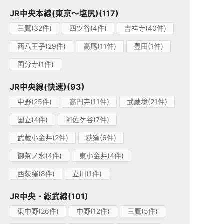
JR中央本線(東京～塩尻)(117)
三鷹(32件)
四ツ谷(4件)
吉祥寺(40件)
西八王子(29件)
高尾(11件)
豊田(1件)
国分寺(1件)
JR中央線(快速)(93)
中野(25件)
高円寺(11件)
武蔵境(21件)
国立(4件)
阿佐ケ谷(7件)
武蔵小金井(2件)
荻窪(6件)
御茶ノ水(4件)
東小金井(4件)
西荻窪(8件)
立川(1件)
JR中央・総武線(101)
東中野(26件)
中野(12件)
三鷹(5件)