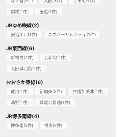
森ノ宮(1件)
大阪(3件)
寺田町(1件)
鶴橋(1件)
玉造(1件)
JRゆめ咲線(2)
安治川口(1件)
ユニバーサルシティ(1件)
JR東西線(6)
新福島(4件)
北新地(1件)
大阪城北詰(1件)
おおさか東線(6)
放出(1件)
新加美(2件)
衣摺加美北(1件)
鴫野(1件)
城北公園通(1件)
JR博多南線(4)
博多南(2件)
博多(2件)