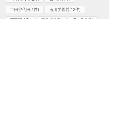
世田谷代田(1件)
玉川学園前(12件)
南新宿(1件)
下北沢(1件)
梅ヶ丘(1件)
柿生(1件)
小田急江ノ島線(1)
高座渋谷(1件)
小田急多摩線(1)
小田急多摩センター(1件)
東急東横線(83)
中目黒(15件)
学芸大学(26件)
都立大学(13件)
代官山(6件)
祐天寺(14件)
渋谷(1件)
田園調布(2件)
自由が丘(1件)
日吉(2件)
妙蓮寺(1件)