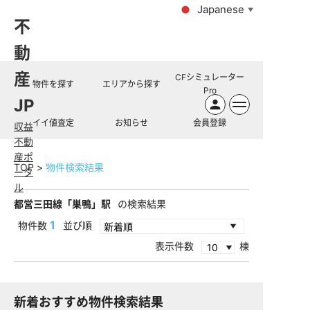
Japanese
▼
不
動
産
CFシミュレーター
物件を探す
エリアから探す
Pro
JP
イイ値査定
お知らせ
会員登録
収益
不動
産ポ
TOP
物件検索結果
ータ
ル
都営三田線「巣鴨」駅
の検索結果
1
物件数
並び順
表示件数
棟
新着おすすめ物件検索結果