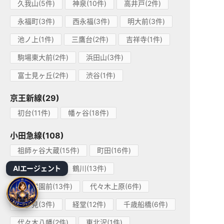
久我山(5件)
神泉(10件)
高井戸(2件)
永福町(3件)
西永福(3件)
明大前(3件)
池ノ上(1件)
三鷹台(2件)
吉祥寺(1件)
駒場東大前(2件)
浜田山(3件)
富士見ヶ丘(2件)
渋谷(1件)
京王新線(29)
初台(11件)
幡ヶ谷(18件)
小田急線(108)
祖師ヶ谷大蔵(15件)
町田(16件)
AIエージェント
参宮橋(4件)
鶴川(13件)
成城学園前(13件)
代々木上原(6件)
喜多見(3件)
経堂(12件)
千歳船橋(6件)
代々木八幡(2件)
東北沢(1件)