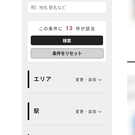
13
この条件に
件が該当
条件をリセット
エリア
変更・追加
駅
変更・追加