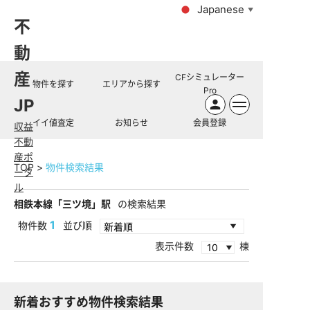
Japanese
▼
不
動
産
CFシミュレーター
物件を探す
エリアから探す
Pro
JP
イイ値査定
お知らせ
会員登録
収益
不動
産ポ
TOP
物件検索結果
ータ
ル
相鉄本線「三ツ境」駅
の検索結果
1
物件数
並び順
表示件数
棟
新着おすすめ物件検索結果