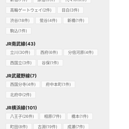
高輪ゲートウェイ(2件)
目白(3件)
渋谷(18件)
鶯谷(4件)
新橋(1件)
駒込(1件)
JR南武線(43)
立川(30件)
西府(6件)
分倍河原(4件)
西国立(3件)
谷保(1件)
JR武蔵野線(7)
西国分寺(4件)
府中本町(1件)
北府中(2件)
JR横浜線(101)
八王子(26件)
相原(7件)
橋本(1件)
町田(8件)
古淵(19件)
成瀬(7件)