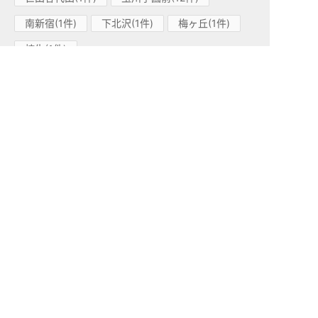
南新宿(1件)
下北沢(1件)
梅ヶ丘(1件)
柿生(1件)
小田急江ノ島線(1)
高座渋谷(1件)
小田急多摩線(1)
小田急多摩センター(1件)
東急東横線(83)
中目黒(15件)
学芸大学(26件)
都立大学(13件)
代官山(6件)
祐天寺(14件)
渋谷(1件)
田園調布(2件)
自由が丘(1件)
日吉(2件)
妙蓮寺(1件)
綱島(2件)