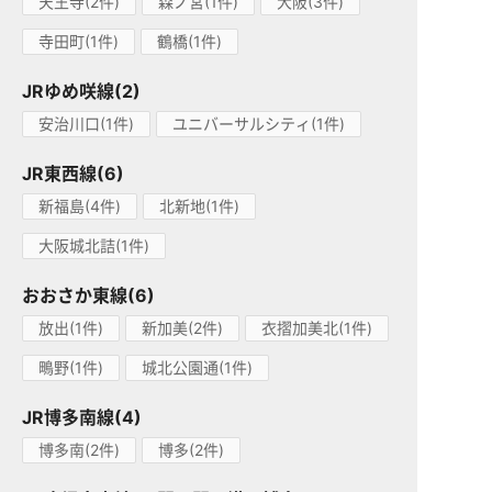
天王寺(2件)
森ノ宮(1件)
大阪(3件)
寺田町(1件)
鶴橋(1件)
JRゆめ咲線(2)
安治川口(1件)
ユニバーサルシティ(1件)
JR東西線(6)
新福島(4件)
北新地(1件)
大阪城北詰(1件)
おおさか東線(6)
放出(1件)
新加美(2件)
衣摺加美北(1件)
鴫野(1件)
城北公園通(1件)
JR博多南線(4)
博多南(2件)
博多(2件)