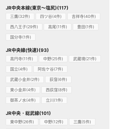
JR中央本線(東京～塩尻)(117)
三鷹(32件)
四ツ谷(4件)
吉祥寺(40件)
西八王子(29件)
高尾(11件)
豊田(1件)
国分寺(1件)
JR中央線(快速)(93)
高円寺(11件)
中野(25件)
武蔵境(21件)
国立(4件)
阿佐ケ谷(7件)
武蔵小金井(2件)
荻窪(6件)
東小金井(4件)
西荻窪(8件)
御茶ノ水(4件)
立川(1件)
JR中央・総武線(101)
東中野(26件)
中野(12件)
三鷹(5件)