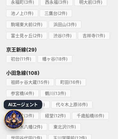
永福町(3件)
西永福(3件)
明大前(3件)
池ノ上(1件)
三鷹台(2件)
駒場東大前(2件)
浜田山(3件)
富士見ヶ丘(2件)
渋谷(1件)
吉祥寺(1件)
京王新線(29)
初台(11件)
幡ヶ谷(18件)
小田急線(108)
祖師ヶ谷大蔵(15件)
町田(16件)
参宮橋(4件)
鶴川(13件)
AIエージェント
成城学園前(13件)
代々木上原(6件)
喜多見(3件)
経堂(12件)
千歳船橋(6件)
代々木八幡(2件)
東北沢(1件)
世田谷代田(1件)
玉川学園前(12件)