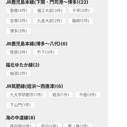
JR鹿児島本線(下関・門司港～博多)(22)
香椎(4件)
福工大前(3件)
千早(3件)
吉塚(3件)
九産大前(2件)
箱崎(5件)
博多(2件)
JR鹿児島本線(博多～八代)(6)
笹原(3件)
竹下(3件)
福北ゆたか線(2)
柚須(2件)
JR筑肥線(姪浜～西唐津)(6)
九大学研都市(1件)
姪浜(1件)
今宿(3件)
下山門(1件)
海の中道線(8)
西戸崎(6件)
和白(1件)
雁ノ巣(1件)