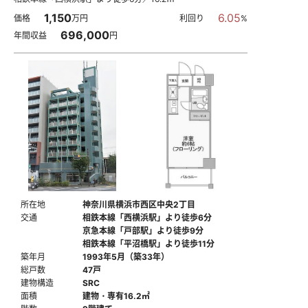
1,150
6.05
価格
万円
利回り
%
696,000
年間収益
円
所在地
神奈川県横浜市西区中央2丁目
交通
相鉄本線「西横浜駅」より徒歩6分
京急本線「戸部駅」より徒歩9分
相鉄本線「平沼橋駅」より徒歩11分
築年月
1993年5月（築33年）
総戸数
47戸
建物構造
SRC
面積
建物・専有16.2㎡