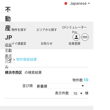
Japanese
▼
不
動
産
CFシミュレーター
物件を探す
エリアから探す
Pro
JP
イイ値査定
お知らせ
会員登録
収益
不動
産ポ
TOP
物件検索結果
ータ
ル
横浜市西区
の検索結果
10
物件数
並び順
表示件数
棟