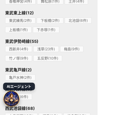
香椎神宮(4件)
舞松原(1件)
土井(4件)
東武東上線(12)
東武練馬(2件)
下板橋(2件)
北池袋(6件)
上板橋(1件)
下赤塚(1件)
東武伊勢崎線(55)
西新井(4件)
浅草(23件)
梅島(9件)
竹ノ塚(9件)
五反野(10件)
東武亀戸線(2)
亀戸水神(2件)
AIエージェント
東武大師線(6)
大師前(6件)
西武池袋線(68)