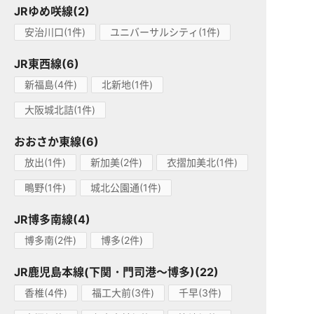
JRゆめ咲線(2)
安治川口(1件)
ユニバーサルシティ(1件)
JR東西線(6)
新福島(4件)
北新地(1件)
大阪城北詰(1件)
おおさか東線(6)
放出(1件)
新加美(2件)
衣摺加美北(1件)
鴫野(1件)
城北公園通(1件)
JR博多南線(4)
博多南(2件)
博多(2件)
JR鹿児島本線(下関・門司港～博多)(22)
香椎(4件)
福工大前(3件)
千早(3件)