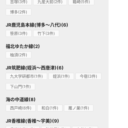
吉塚(3件)
九産大前(2件)
箱崎(5件)
博多(2件)
JR鹿児島本線(博多～八代)(6)
笹原(3件)
竹下(3件)
福北ゆたか線(2)
柚須(2件)
JR筑肥線(姪浜～西唐津)(6)
九大学研都市(1件)
姪浜(1件)
今宿(3件)
下山門(1件)
海の中道線(8)
西戸崎(6件)
和白(1件)
雁ノ巣(1件)
JR香椎線(香椎～宇美)(9)