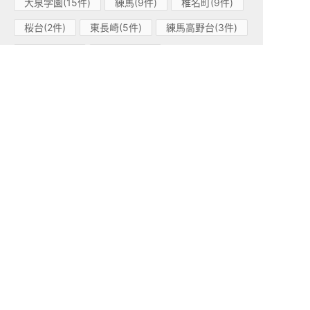
大泉学園(15件)
練馬(9件)
椎名町(9件)
桜台(2件)
東長崎(5件)
練馬高野台(3件)
中村橋(2件)
江古田(2件)
石神井公園(9件)
富士見台(8件)
保谷(4件)
池袋(1件)
西武有楽町線(7)
新桜台(7件)
西武豊島線(2)
豊島園(2件)
西武新宿線(72)
新井薬師前(9件)
鷺ノ宮(5件)
野方(14件)
都立家政(11件)
武蔵関(8件)
沼袋(7件)
下落合(4件)
井荻(2件)