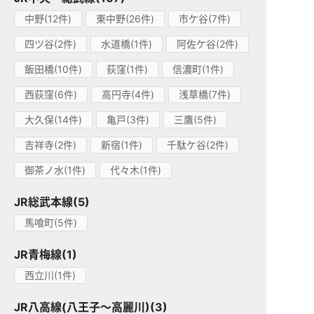
中野(12件)
東中野(26件)
市ケ谷(7件)
四ツ谷(2件)
水道橋(1件)
阿佐ケ谷(2件)
飯田橋(10件)
荻窪(1件)
信濃町(1件)
西荻窪(6件)
高円寺(4件)
浅草橋(7件)
大久保(14件)
亀戸(3件)
三鷹(5件)
吉祥寺(2件)
新宿(1件)
千駄ケ谷(2件)
御茶ノ水(1件)
代々木(1件)
JR総武本線(5)
馬喰町(5件)
JR青梅線(1)
西立川(1件)
JR八高線(八王子～高麗川)(3)