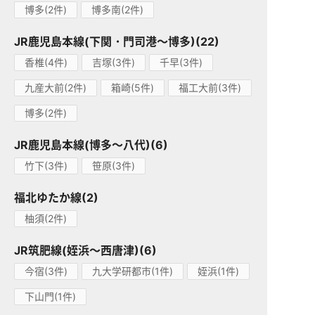
博多(2件)
博多南(2件)
JR鹿児島本線(下関・門司港～博多)(22)
香椎(4件)
吉塚(3件)
千早(3件)
九産大前(2件)
箱崎(5件)
福工大前(3件)
博多(2件)
JR鹿児島本線(博多～八代)(6)
竹下(3件)
笹原(3件)
福北ゆたか線(2)
柚須(2件)
JR筑肥線(姪浜～西唐津)(6)
今宿(3件)
九大学研都市(1件)
姪浜(1件)
下山門(1件)