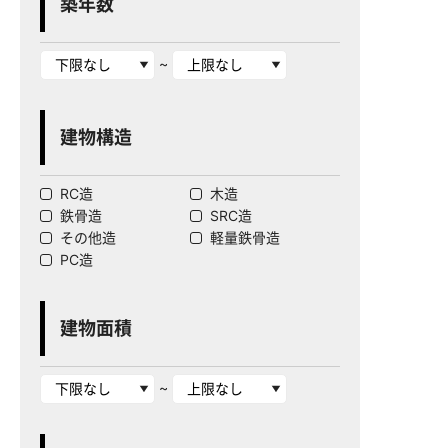
築年数
~
建物構造
RC造
木造
鉄骨造
SRC造
その他造
軽量鉄骨造
PC造
建物面積
~