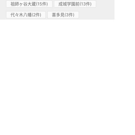
祖師ヶ谷大蔵(15件)
成城学園前(13件)
代々木八幡(2件)
喜多見(3件)
梅ヶ丘(1件)
下北沢(1件)
参宮橋(4件)
柿生(1件)
世田谷代田(1件)
東北沢(1件)
南新宿(1件)
小田急江ノ島線(1)
高座渋谷(1件)
小田急多摩線(1)
小田急多摩センター(1件)
東急東横線(62)
学芸大学(16件)
中目黒(12件)
都立大学(9件)
祐天寺(10件)