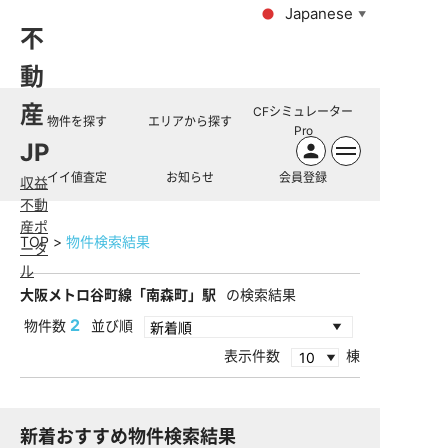
Japanese
▼
不
動
産
CFシミュレーター
物件を探す
エリアから探す
Pro
JP
イイ値査定
お知らせ
会員登録
収益
不動
産ポ
TOP
物件検索結果
ータ
ル
大阪メトロ谷町線「南森町」駅
の検索結果
2
物件数
並び順
表示件数
棟
新着おすすめ物件検索結果