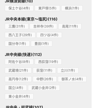
JR横須賀線(10)
保土ケ谷(4件)
東戸塚(5件)
横浜(1件)
JR中央本線(東京～塩尻)(116)
三鷹(31件)
吉祥寺(39件)
高尾(11件)
西八王子(29件)
四ツ谷(4件)
国分寺(1件)
豊田(1件)
JR中央線(快速)(112)
阿佐ケ谷(8件)
西荻窪(19件)
武蔵境(21件)
荻窪(11件)
立川(1件)
高円寺(12件)
中野(26件)
御茶ノ水(4件)
国立(4件)
武蔵小金井(2件)
東小金井(4件)
JR中央・総武線(107)