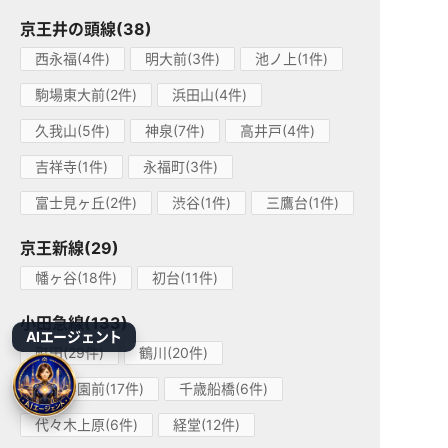
京王井の頭線(38)
西永福(4件)
明大前(3件)
池ノ上(1件)
駒場東大前(2件)
浜田山(4件)
久我山(5件)
神泉(7件)
高井戸(4件)
吉祥寺(1件)
永福町(3件)
富士見ヶ丘(2件)
渋谷(1件)
三鷹台(1件)
京王新線(29)
幡ヶ谷(18件)
初台(11件)
小田急線(133)
AIエージェント
町田(29件)
鶴川(20件)
玉川学園前(17件)
千歳船橋(6件)
代々木上原(6件)
経堂(12件)