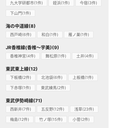
九大学研都市(1件)
姪浜(1件)
今宿(3件)
下山門(1件)
海の中道線(8)
西戸崎(6件)
和白(1件)
雁ノ巣(1件)
JR香椎線(香椎～宇美)(9)
香椎神宮(4件)
舞松原(1件)
土井(4件)
東武東上線(12)
下板橋(2件)
北池袋(6件)
上板橋(1件)
下赤塚(1件)
東武練馬(2件)
東武伊勢崎線(71)
西新井(7件)
五反野(12件)
浅草(23件)
梅島(12件)
竹ノ塚(15件)
小菅(2件)