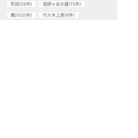
町田(29件)
祖師ヶ谷大蔵(15件)
鶴川(20件)
代々木上原(6件)
喜多見(3件)
経堂(12件)
千歳船橋(6件)
世田谷代田(1件)
参宮橋(4件)
代々木八幡(2件)
東北沢(1件)
玉川学園前(17件)
南新宿(1件)
成城学園前(13件)
梅ヶ丘(1件)
下北沢(1件)
柿生(1件)
小田急江ノ島線(1)
高座渋谷(1件)
小田急多摩線(1)
小田急多摩センター(1件)