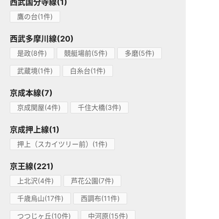
西武国分寺線(1)
鷹の台(1件)
西武多摩川線(20)
是政(8件)
競艇場前(5件)
多磨(5件)
武蔵境(1件)
白糸台(1件)
京成本線(7)
京成関屋(4件)
千住大橋(3件)
京成押上線(1)
押上（スカイツリー前）(1件)
京王線(221)
上北沢(4件)
芦花公園(7件)
千歳烏山(17件)
西調布(11件)
つつじヶ丘(10件)
中河原(15件)