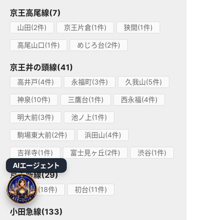
京王高尾線(7)
山田(2件)
京王片倉(1件)
狭間(1件)
高尾山口(1件)
めじろ台(2件)
京王井の頭線(41)
高井戸(4件)
永福町(3件)
久我山(5件)
神泉(10件)
三鷹台(1件)
西永福(4件)
明大前(3件)
池ノ上(1件)
駒場東大前(2件)
浜田山(4件)
吉祥寺(1件)
富士見ヶ丘(2件)
渋谷(1件)
AIエージェント
京王新線(29)
幡ヶ谷(18件)
初台(11件)
小田急線(133)