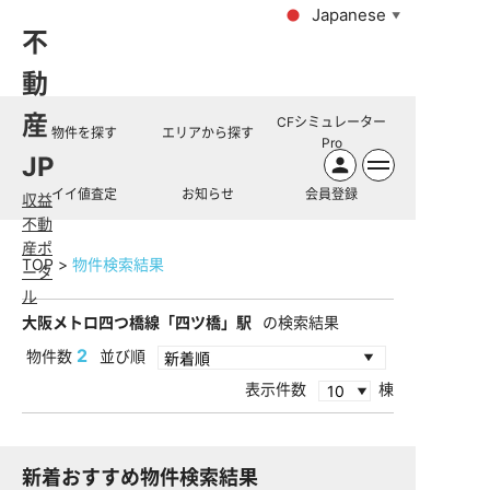
Japanese
▼
不
動
産
CFシミュレーター
物件を探す
エリアから探す
Pro
JP
イイ値査定
お知らせ
会員登録
収益
不動
産ポ
TOP
物件検索結果
ータ
ル
大阪メトロ四つ橋線「四ツ橋」駅
の検索結果
2
物件数
並び順
表示件数
棟
新着おすすめ物件検索結果