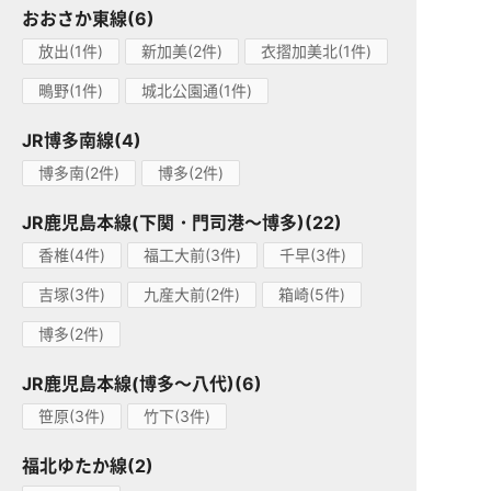
おおさか東線(6)
放出(1件)
新加美(2件)
衣摺加美北(1件)
鴫野(1件)
城北公園通(1件)
JR博多南線(4)
博多南(2件)
博多(2件)
JR鹿児島本線(下関・門司港～博多)(22)
香椎(4件)
福工大前(3件)
千早(3件)
吉塚(3件)
九産大前(2件)
箱崎(5件)
博多(2件)
JR鹿児島本線(博多～八代)(6)
笹原(3件)
竹下(3件)
福北ゆたか線(2)