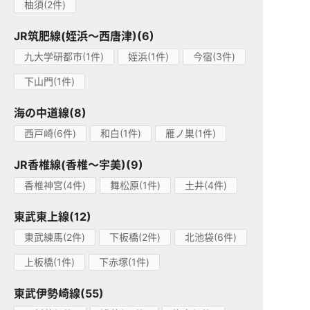
柚須(2件)
JR筑肥線(姪浜～西唐津)(6)
九大学研都市(1件)
姪浜(1件)
今宿(3件)
下山門(1件)
海の中道線(8)
西戸崎(6件)
和白(1件)
雁ノ巣(1件)
JR香椎線(香椎～宇美)(9)
香椎神宮(4件)
舞松原(1件)
土井(4件)
東武東上線(12)
東武練馬(2件)
下板橋(2件)
北池袋(6件)
上板橋(1件)
下赤塚(1件)
東武伊勢崎線(55)