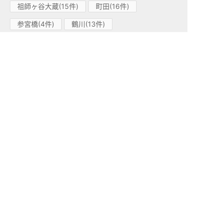
祖師ヶ谷大蔵(15件)
町田(16件)
参宮橋(4件)
鶴川(13件)
成城学園前(13件)
代々木上原(6件)
喜多見(3件)
経堂(12件)
千歳船橋(6件)
代々木八幡(2件)
東北沢(1件)
世田谷代田(1件)
玉川学園前(12件)
南新宿(1件)
下北沢(1件)
梅ヶ丘(1件)
柿生(1件)
小田急江ノ島線(1)
高座渋谷(1件)
小田急多摩線(1)
小田急多摩センター(1件)