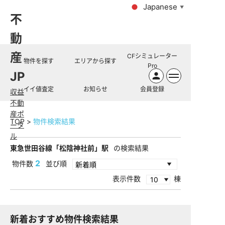
Japanese
▼
不
動
産
CFシミュレーター
物件を探す
エリアから探す
Pro
JP
イイ値査定
お知らせ
会員登録
収益
不動
産ポ
TOP
物件検索結果
ータ
ル
東急世田谷線「松陰神社前」駅
の検索結果
2
物件数
並び順
表示件数
棟
新着おすすめ物件検索結果