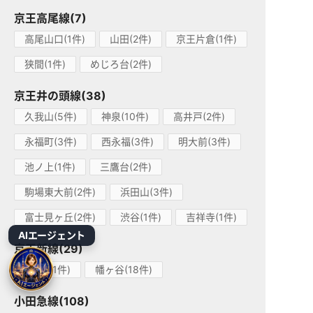
京王高尾線(7)
高尾山口(1件)
山田(2件)
京王片倉(1件)
狭間(1件)
めじろ台(2件)
京王井の頭線(38)
久我山(5件)
神泉(10件)
高井戸(2件)
永福町(3件)
西永福(3件)
明大前(3件)
池ノ上(1件)
三鷹台(2件)
駒場東大前(2件)
浜田山(3件)
富士見ヶ丘(2件)
渋谷(1件)
吉祥寺(1件)
AIエージェント
京王新線(29)
初台(11件)
幡ヶ谷(18件)
小田急線(108)