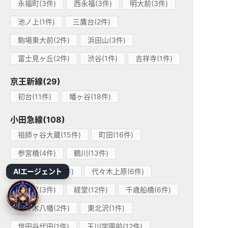
永福町(3件)
西永福(3件)
明大前(3件)
池ノ上(1件)
三鷹台(2件)
駒場東大前(2件)
浜田山(3件)
富士見ヶ丘(2件)
渋谷(1件)
吉祥寺(1件)
京王新線(29)
初台(11件)
幡ヶ谷(18件)
小田急線(108)
祖師ヶ谷大蔵(15件)
町田(16件)
参宮橋(4件)
鶴川(13件)
AIエージェント
成城学園前(13件)
代々木上原(6件)
喜多見(3件)
経堂(12件)
千歳船橋(6件)
代々木八幡(2件)
東北沢(1件)
世田谷代田(1件)
玉川学園前(12件)