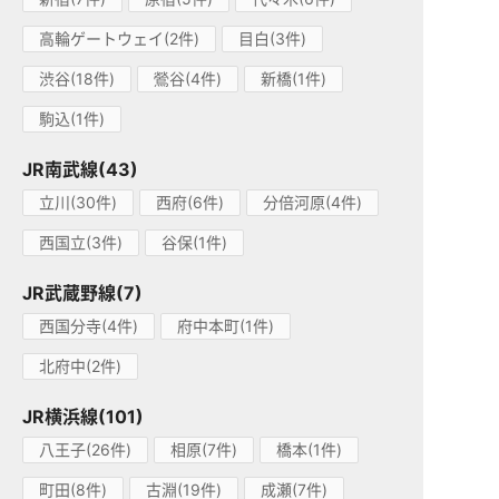
高輪ゲートウェイ(2件)
目白(3件)
渋谷(18件)
鶯谷(4件)
新橋(1件)
駒込(1件)
JR南武線(43)
立川(30件)
西府(6件)
分倍河原(4件)
西国立(3件)
谷保(1件)
JR武蔵野線(7)
西国分寺(4件)
府中本町(1件)
北府中(2件)
JR横浜線(101)
八王子(26件)
相原(7件)
橋本(1件)
町田(8件)
古淵(19件)
成瀬(7件)