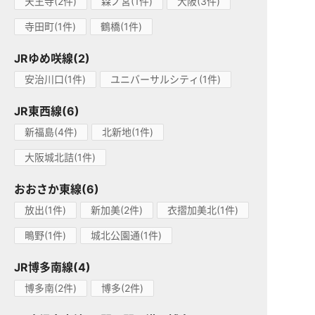
天王寺(2件)
森ノ宮(1件)
大阪(3件)
寺田町(1件)
鶴橋(1件)
JRゆめ咲線(2)
安治川口(1件)
ユニバーサルシティ(1件)
JR東西線(6)
新福島(4件)
北新地(1件)
大阪城北詰(1件)
おおさか東線(6)
放出(1件)
新加美(2件)
衣摺加美北(1件)
鴫野(1件)
城北公園通(1件)
JR博多南線(4)
博多南(2件)
博多(2件)