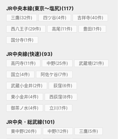
JR中央本線(東京～塩尻)(117)
三鷹(32件)
四ツ谷(4件)
吉祥寺(40件)
西八王子(29件)
高尾(11件)
豊田(1件)
国分寺(1件)
JR中央線(快速)(93)
高円寺(11件)
中野(25件)
武蔵境(21件)
国立(4件)
阿佐ケ谷(7件)
武蔵小金井(2件)
荻窪(6件)
東小金井(4件)
西荻窪(8件)
御茶ノ水(4件)
立川(1件)
JR中央・総武線(101)
東中野(26件)
中野(12件)
三鷹(5件)