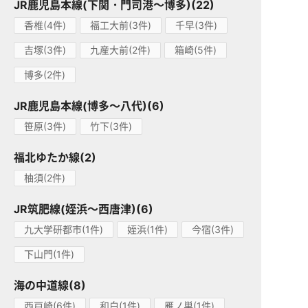
JR鹿児島本線(下関・門司港～博多)(22)
香椎(4件)
福工大前(3件)
千早(3件)
吉塚(3件)
九産大前(2件)
箱崎(5件)
博多(2件)
JR鹿児島本線(博多～八代)(6)
笹原(3件)
竹下(3件)
福北ゆたか線(2)
柚須(2件)
JR筑肥線(姪浜～西唐津)(6)
九大学研都市(1件)
姪浜(1件)
今宿(3件)
下山門(1件)
海の中道線(8)
西戸崎(6件)
和白(1件)
雁ノ巣(1件)