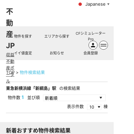
Japanese
▼
不
動
産
CFシミュレーター
物件を探す
エリアから探す
Pro
JP
イイ値査定
お知らせ
会員登録
収益
不動
産ポ
TOP
物件検索結果
ータ
ル
東急新横浜線「新綱島」駅
の検索結果
1
物件数
並び順
表示件数
棟
新着おすすめ物件検索結果