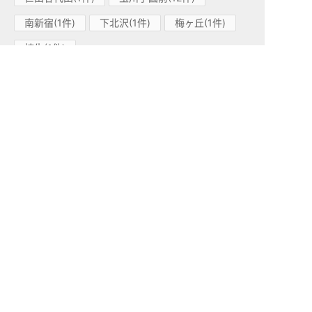
南新宿(1件)
下北沢(1件)
梅ヶ丘(1件)
柿生(1件)
小田急江ノ島線(1)
高座渋谷(1件)
小田急多摩線(1)
小田急多摩センター(1件)
東急東横線(83)
中目黒(15件)
学芸大学(26件)
都立大学(13件)
代官山(6件)
祐天寺(14件)
渋谷(1件)
田園調布(2件)
自由が丘(1件)
日吉(2件)
妙蓮寺(1件)
綱島(2件)