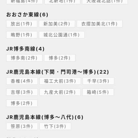
新福島(4件)
北新地(1件)
大阪城北詰(1件)
おおさか東線(6)
放出(1件)
新加美(2件)
衣摺加美北(1件)
鴫野(1件)
城北公園通(1件)
JR博多南線(4)
博多南(2件)
博多(2件)
JR鹿児島本線(下関・門司港～博多)(22)
香椎(4件)
福工大前(3件)
千早(3件)
吉塚(3件)
九産大前(2件)
箱崎(5件)
博多(2件)
JR鹿児島本線(博多～八代)(6)
笹原(3件)
竹下(3件)