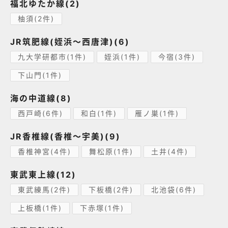
福北ゆたか線(2)
柚須(2件)
JR筑肥線(姪浜～西唐津)(6)
九大学研都市(1件)
姪浜(1件)
今宿(3件)
下山門(1件)
海の中道線(8)
西戸崎(6件)
和白(1件)
雁ノ巣(1件)
JR香椎線(香椎～宇美)(9)
香椎神宮(4件)
舞松原(1件)
土井(4件)
東武東上線(12)
東武練馬(2件)
下板橋(2件)
北池袋(6件)
上板橋(1件)
下赤塚(1件)