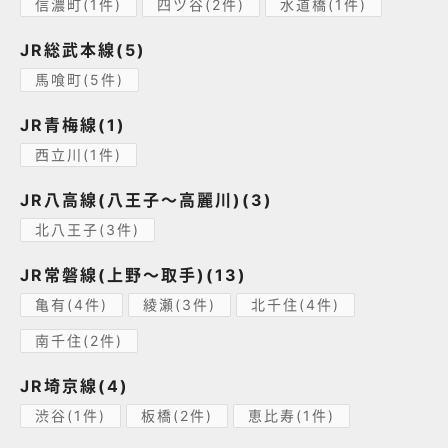
信濃町(1件)
四ツ谷(2件)
水道橋(1件)
JR総武本線(5)
馬喰町(5件)
JR青梅線(1)
西立川(1件)
JR八高線(八王子～高麗川)(3)
北八王子(3件)
JR常磐線(上野～取手)(13)
亀有(4件)
綾瀬(3件)
北千住(4件)
南千住(2件)
JR埼京線(4)
渋谷(1件)
板橋(2件)
恵比寿(1件)