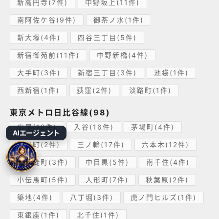
新高円寺(7件)
中野坂上(11件)
南阿佐ケ谷(9件)
御茶ノ水(1件)
新大塚(4件)
四谷三丁目(5件)
新宿御苑前(11件)
中野新橋(4件)
大手町(3件)
新宿三丁目(3件)
池袋(1件)
西新宿(1件)
荻窪(2件)
淡路町(1件)
東京メトロ日比谷線(98)
広尾(12件)
入谷(16件)
茅場町(4件)
AIエージェント
神谷町(2件)
三ノ輪(17件)
六本木(12件)
仲御徒町(3件)
中目黒(5件)
南千住(4件)
小伝馬町(5件)
人形町(7件)
秋葉原(2件)
築地(4件)
八丁堀(3件)
虎ノ門ヒルズ(1件)
東銀座(1件)
北千住(1件)