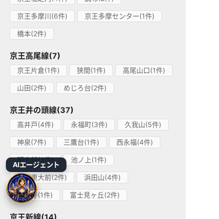
京王多摩川(6件)
京王多摩センター(1件)
橋本(2件)
京王高尾線(7)
京王片倉(1件)
狭間(1件)
高尾山口(1件)
山田(2件)
めじろ台(2件)
京王井の頭線(37)
高井戸(4件)
永福町(3件)
久我山(5件)
神泉(7件)
三鷹台(1件)
西永福(4件)
明大前(3件)
池ノ上(1件)
AIエージェント
駒場東大前(2件)
浜田山(4件)
吉祥寺(1件)
富士見ヶ丘(2件)
京王新線(14)