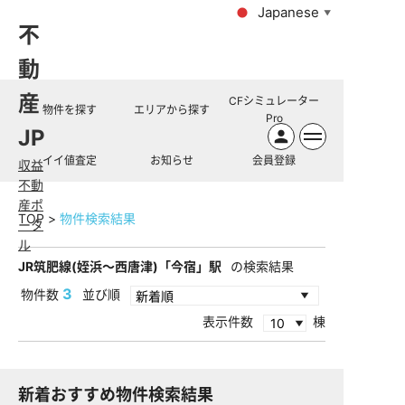
Japanese
▼
不
動
産
CFシミュレーター
物件を探す
エリアから探す
Pro
JP
イイ値査定
お知らせ
会員登録
収益
不動
産ポ
TOP
物件検索結果
ータ
ル
JR筑肥線(姪浜～西唐津)「今宿」駅
の検索結果
3
物件数
並び順
表示件数
棟
新着おすすめ物件検索結果