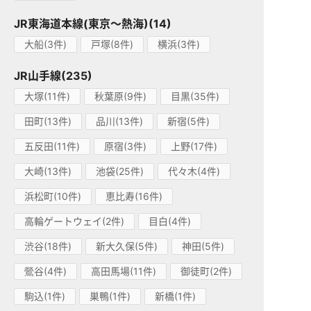
JR東海道本線(東京～熱海)(14)
大船(3件)
戸塚(8件)
横浜(3件)
JR山手線(235)
大塚(11件)
秋葉原(9件)
目黒(35件)
田町(13件)
品川(13件)
新宿(5件)
五反田(11件)
原宿(3件)
上野(17件)
大崎(13件)
池袋(25件)
代々木(4件)
浜松町(10件)
恵比寿(16件)
高輪ゲートウェイ(2件)
目白(4件)
渋谷(18件)
新大久保(5件)
神田(5件)
鶯谷(4件)
高田馬場(11件)
御徒町(2件)
駒込(1件)
巣鴨(1件)
新橋(1件)