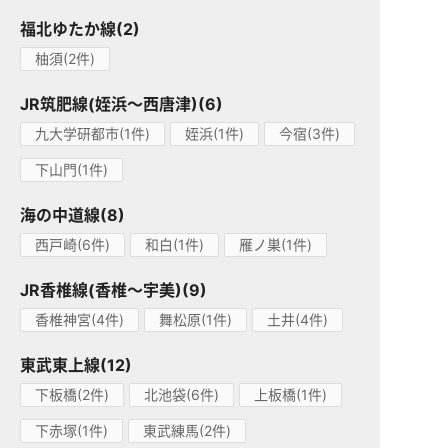
福北ゆたか線(2)
柚須(2件)
JR筑肥線(姪浜～西唐津)(6)
九大学研都市(1件)
姪浜(1件)
今宿(3件)
下山門(1件)
海の中道線(8)
西戸崎(6件)
和白(1件)
雁ノ巣(1件)
JR香椎線(香椎～宇美)(9)
香椎神宮(4件)
舞松原(1件)
土井(4件)
東武東上線(12)
下板橋(2件)
北池袋(6件)
上板橋(1件)
下赤塚(1件)
東武練馬(2件)