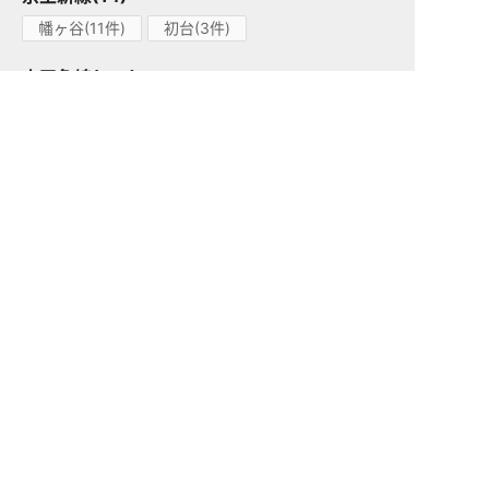
幡ヶ谷(11件)
初台(3件)
小田急線(127)
喜多見(3件)
経堂(12件)
千歳船橋(6件)
町田(29件)
祖師ヶ谷大蔵(15件)
世田谷代田(1件)
参宮橋(4件)
鶴川(20件)
東北沢(1件)
玉川学園前(17件)
南新宿(1件)
成城学園前(13件)
梅ヶ丘(1件)
代々木上原(1件)
下北沢(1件)
代々木八幡(1件)
柿生(1件)
小田急江ノ島線(1)
高座渋谷(1件)