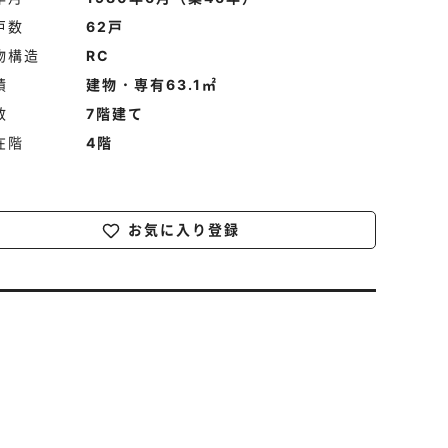
戸数
62戸
物構造
RC
積
建物・専有63.1㎡
数
7階建て
在階
4階
お気に入り登録