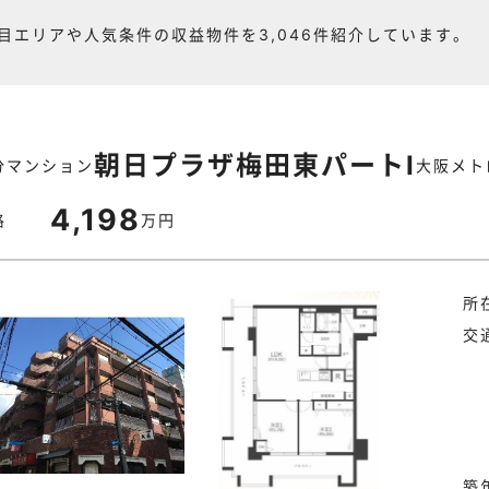
目エリアや人気条件の収益物件を3,046件紹介しています。
朝日プラザ梅田東パートⅠ
分マンション
大阪メト
4,198
格
万円
所
交
築