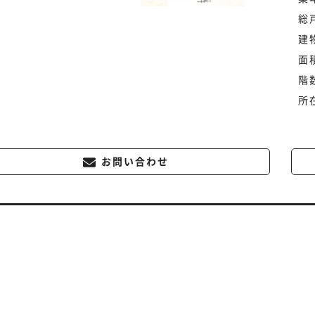
総
建
面
階
所
お問い合わせ