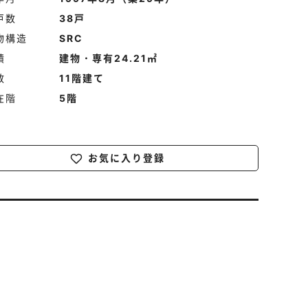
戸数
38戸
物構造
SRC
積
建物・専有24.21㎡
数
11階建て
在階
5階
お気に入り登録