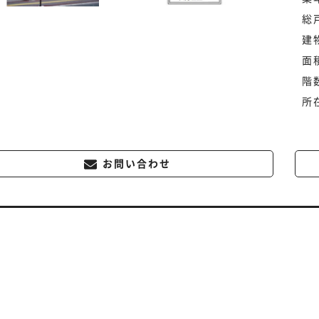
総
建
面
階
所
お問い合わせ