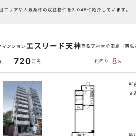
目エリアや人気条件の収益物件を3,046件紹介しています。
エスリード天神
分マンション
西鉄天神大牟田線「西鉄福
720
8
格
万円
利回り
%
所
交
築