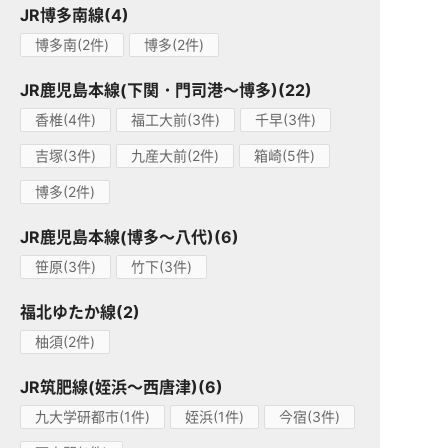
JR博多南線(4)
博多南(2件)
博多(2件)
JR鹿児島本線(下関・門司港～博多)(22)
香椎(4件)
福工大前(3件)
千早(3件)
吉塚(3件)
九産大前(2件)
箱崎(5件)
博多(2件)
JR鹿児島本線(博多～八代)(6)
笹原(3件)
竹下(3件)
福北ゆたか線(2)
柚須(2件)
JR筑肥線(姪浜～西唐津)(6)
九大学研都市(1件)
姪浜(1件)
今宿(3件)