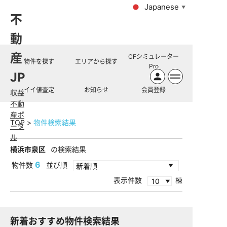
Japanese
▼
不
動
産
CFシミュレーター
物件を探す
エリアから探す
Pro
JP
イイ値査定
お知らせ
会員登録
収益
不動
産ポ
TOP
物件検索結果
ータ
ル
横浜市泉区
の検索結果
6
物件数
並び順
表示件数
棟
新着おすすめ物件検索結果