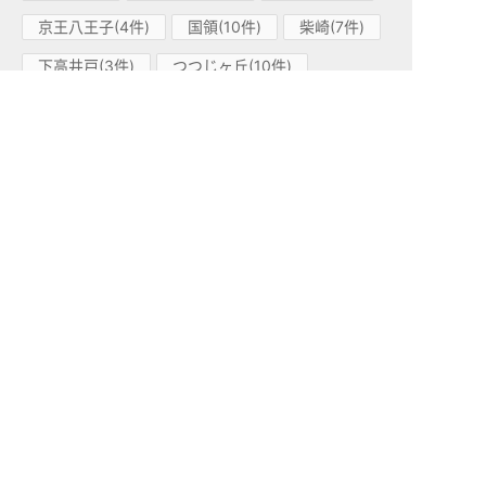
京王八王子(4件)
国領(10件)
柴崎(7件)
下高井戸(3件)
つつじヶ丘(10件)
武蔵野台(7件)
多磨霊園(4件)
笹塚(8件)
桜上水(2件)
飛田給(5件)
代田橋(2件)
北野(5件)
京王相模原線(20)
南大沢(4件)
京王堀之内(4件)
調布(2件)
京王多摩センター(1件)
京王多摩川(6件)
多摩境(3件)
京王高尾線(7)
高尾山口(1件)
山田(2件)
京王片倉(1件)
狭間(1件)
めじろ台(2件)