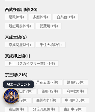
西武多摩川線(20)
是政(8件)
多磨(5件)
白糸台(1件)
競艇場前(5件)
武蔵境(1件)
京成本線(5)
京成関屋(3件)
千住大橋(2件)
京成押上線(1)
押上（スカイツリー前）(1件)
京王線(216)
上北沢(4件)
芦花公園(7件)
調布(35件)
AIエージェント
千歳烏山(17件)
仙川(12件)
府中(20件)
八幡山(9件)
西調布(11件)
中河原(15件)
布田(8件)
分倍河原(8件)
東府中(9件)