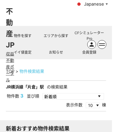
Japanese
▼
不
動
産
CFシミュレーター
物件を探す
エリアから探す
Pro
JP
イイ値査定
お知らせ
会員登録
収益
不動
産ポ
TOP
物件検索結果
ータ
ル
JR横浜線「片倉」駅
の検索結果
3
物件数
並び順
表示件数
棟
新着おすすめ物件検索結果