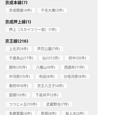
京成本線(7)
京成関屋(4件)
千住大橋(3件)
京成押上線(1)
押上（スカイツリー前）(1件)
京王線(216)
上北沢(4件)
芦花公園(7件)
千歳烏山(17件)
仙川(12件)
府中(20件)
調布(35件)
八幡山(9件)
西調布(11件)
中河原(15件)
布田(8件)
分倍河原(8件)
東府中(9件)
京王八王子(4件)
国領(10件)
下高井戸(3件)
つつじヶ丘(10件)
武蔵野台(7件)
多磨霊園(4件)
笹塚(8件)
桜上水(2件)