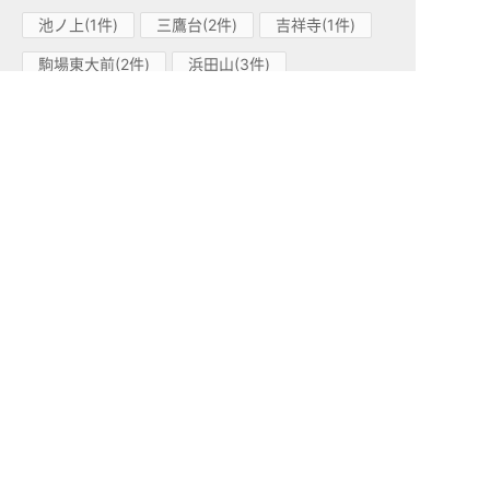
池ノ上(1件)
三鷹台(2件)
吉祥寺(1件)
駒場東大前(2件)
浜田山(3件)
富士見ヶ丘(2件)
渋谷(1件)
京王新線(29)
初台(11件)
幡ヶ谷(18件)
小田急線(108)
祖師ヶ谷大蔵(15件)
町田(16件)
参宮橋(4件)
鶴川(13件)
成城学園前(13件)
代々木上原(6件)
喜多見(3件)
経堂(12件)
千歳船橋(6件)
代々木八幡(2件)
東北沢(1件)
世田谷代田(1件)
玉川学園前(12件)