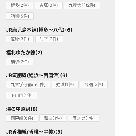
博多(2件)
吉塚(3件)
九産大前(2件)
箱崎(5件)
JR鹿児島本線(博多～八代)(6)
笹原(3件)
竹下(3件)
福北ゆたか線(2)
柚須(2件)
JR筑肥線(姪浜～西唐津)(6)
九大学研都市(1件)
姪浜(1件)
今宿(3件)
下山門(1件)
海の中道線(8)
西戸崎(6件)
和白(1件)
雁ノ巣(1件)
JR香椎線(香椎～宇美)(9)