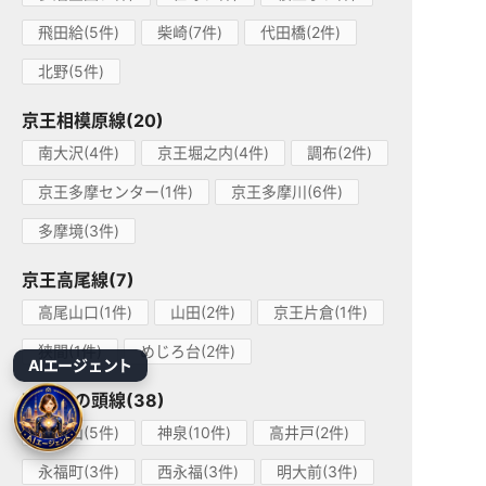
飛田給(5件)
柴崎(7件)
代田橋(2件)
北野(5件)
京王相模原線(20)
南大沢(4件)
京王堀之内(4件)
調布(2件)
京王多摩センター(1件)
京王多摩川(6件)
多摩境(3件)
京王高尾線(7)
高尾山口(1件)
山田(2件)
京王片倉(1件)
狭間(1件)
めじろ台(2件)
AIエージェント
京王井の頭線(38)
久我山(5件)
神泉(10件)
高井戸(2件)
永福町(3件)
西永福(3件)
明大前(3件)