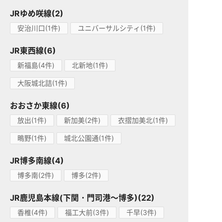
JRゆめ咲線(2)
安治川口(1件)
ユニバーサルシティ(1件)
JR東西線(6)
新福島(4件)
北新地(1件)
大阪城北詰(1件)
おおさか東線(6)
放出(1件)
新加美(2件)
衣摺加美北(1件)
鴫野(1件)
城北公園通(1件)
JR博多南線(4)
博多南(2件)
博多(2件)
JR鹿児島本線(下関・門司港～博多)(22)
香椎(4件)
福工大前(3件)
千早(3件)