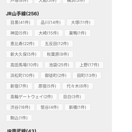
戸塚(8件)
大船(3件)
横浜(3件)
JR山手線(256)
目黒(41件)
品川(14件)
大塚(11件)
神田(5件)
大崎(15件)
巣鴨(1件)
恵比寿(22件)
五反田(12件)
新大久保(5件)
秋葉原(9件)
高田馬場(10件)
池袋(25件)
上野(17件)
浜松町(10件)
御徒町(2件)
田町(13件)
新宿(7件)
原宿(5件)
代々木(6件)
高輪ゲートウェイ(2件)
目白(3件)
渋谷(18件)
鶯谷(4件)
新橋(1件)
駒込(1件)
JR南武線(43)