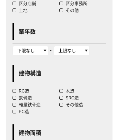
区分店舗
区分事務所
土地
その他
築年数
~
建物構造
RC造
木造
鉄骨造
SRC造
軽量鉄骨造
その他造
PC造
建物面積