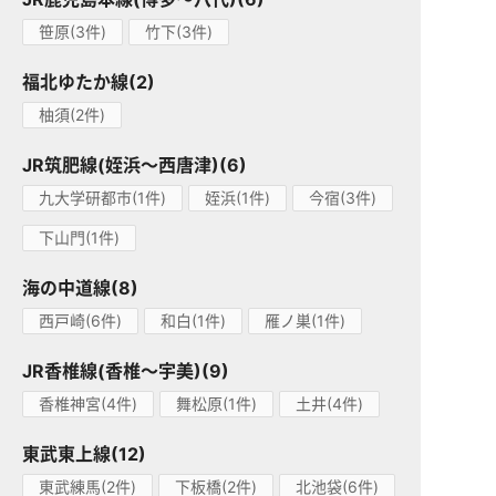
笹原(3件)
竹下(3件)
福北ゆたか線(2)
柚須(2件)
JR筑肥線(姪浜～西唐津)(6)
九大学研都市(1件)
姪浜(1件)
今宿(3件)
下山門(1件)
海の中道線(8)
西戸崎(6件)
和白(1件)
雁ノ巣(1件)
JR香椎線(香椎～宇美)(9)
香椎神宮(4件)
舞松原(1件)
土井(4件)
東武東上線(12)
東武練馬(2件)
下板橋(2件)
北池袋(6件)