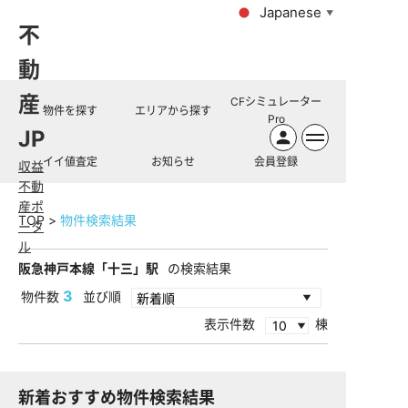
Japanese
▼
不
動
産
CFシミュレーター
物件を探す
エリアから探す
Pro
JP
イイ値査定
お知らせ
会員登録
収益
不動
産ポ
TOP
物件検索結果
ータ
ル
阪急神戸本線「十三」駅
の検索結果
3
物件数
並び順
表示件数
棟
新着おすすめ物件検索結果