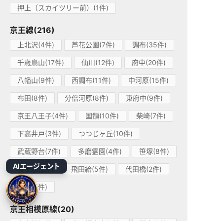
押上（スカイツリー前）(1件)
京王線(216)
上北沢(4件)
芦花公園(7件)
調布(35件)
千歳烏山(17件)
仙川(12件)
府中(20件)
八幡山(9件)
西調布(11件)
中河原(15件)
布田(8件)
分倍河原(8件)
東府中(9件)
京王八王子(4件)
国領(10件)
柴崎(7件)
下高井戸(3件)
つつじヶ丘(10件)
武蔵野台(7件)
多磨霊園(4件)
笹塚(8件)
AIエージェント
桜上水(2件)
飛田給(5件)
代田橋(2件)
北野(5件)
京王相模原線(20)