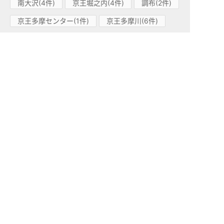
南大沢(4件)
京王堀之内(4件)
調布(2件)
京王多摩センター(1件)
京王多摩川(6件)
多摩境(3件)
京王高尾線(7)
高尾山口(1件)
山田(2件)
京王片倉(1件)
狭間(1件)
めじろ台(2件)
京王井の頭線(38)
久我山(5件)
神泉(10件)
高井戸(2件)
永福町(3件)
西永福(3件)
明大前(3件)
池ノ上(1件)
三鷹台(2件)
駒場東大前(2件)
浜田山(3件)
富士見ヶ丘(2件)
渋谷(1件)
吉祥寺(1件)