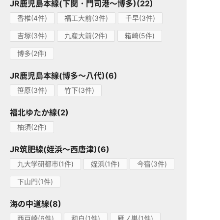
JR鹿児島本線(下関・門司港～博多)(22)
香椎(4件)
福工大前(3件)
千早(3件)
吉塚(3件)
九産大前(2件)
箱崎(5件)
博多(2件)
JR鹿児島本線(博多～八代)(6)
笹原(3件)
竹下(3件)
福北ゆたか線(2)
柚須(2件)
JR筑肥線(姪浜～西唐津)(6)
九大学研都市(1件)
姪浜(1件)
今宿(3件)
下山門(1件)
海の中道線(8)
西戸崎(6件)
和白(1件)
雁ノ巣(1件)