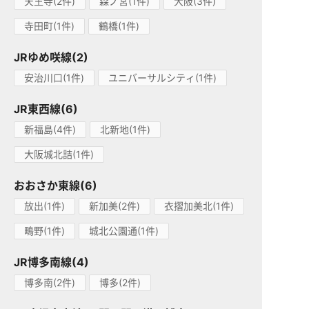
天王寺(2件)
森ノ宮(1件)
大阪(3件)
寺田町(1件)
鶴橋(1件)
JRゆめ咲線(2)
安治川口(1件)
ユニバーサルシティ(1件)
JR東西線(6)
新福島(4件)
北新地(1件)
大阪城北詰(1件)
おおさか東線(6)
放出(1件)
新加美(2件)
衣摺加美北(1件)
鴫野(1件)
城北公園通(1件)
JR博多南線(4)
博多南(2件)
博多(2件)