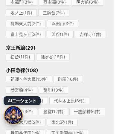
永福町(3件)
西永福(3件)
明大前(3件)
池ノ上(1件)
三鷹台(2件)
駒場東大前(2件)
浜田山(3件)
富士見ヶ丘(2件)
渋谷(1件)
吉祥寺(1件)
京王新線(29)
初台(11件)
幡ヶ谷(18件)
小田急線(108)
祖師ヶ谷大蔵(15件)
町田(16件)
参宮橋(4件)
鶴川(13件)
AIエージェント
成城学園前(13件)
代々木上原(6件)
喜多見(3件)
経堂(12件)
千歳船橋(6件)
代々木八幡(2件)
東北沢(1件)
世田谷代田(1件)
玉川学園前(12件)