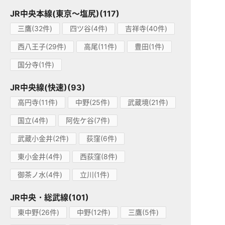
JR中央本線(東京～塩尻)(117)
三鷹(32件)
四ツ谷(4件)
吉祥寺(40件)
西八王子(29件)
高尾(11件)
豊田(1件)
国分寺(1件)
JR中央線(快速)(93)
高円寺(11件)
中野(25件)
武蔵境(21件)
国立(4件)
阿佐ケ谷(7件)
武蔵小金井(2件)
荻窪(6件)
東小金井(4件)
西荻窪(8件)
御茶ノ水(4件)
立川(1件)
JR中央・総武線(101)
東中野(26件)
中野(12件)
三鷹(5件)