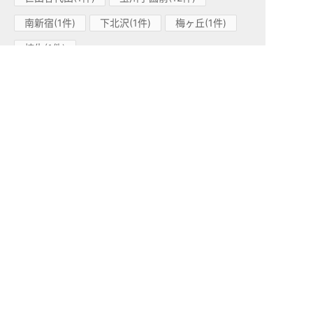
南新宿(1件)
下北沢(1件)
梅ヶ丘(1件)
柿生(1件)
小田急江ノ島線(1)
高座渋谷(1件)
小田急多摩線(1)
小田急多摩センター(1件)
東急東横線(83)
中目黒(15件)
学芸大学(26件)
都立大学(13件)
代官山(6件)
祐天寺(14件)
渋谷(1件)
田園調布(2件)
自由が丘(1件)
日吉(2件)
妙蓮寺(1件)
綱島(2件)