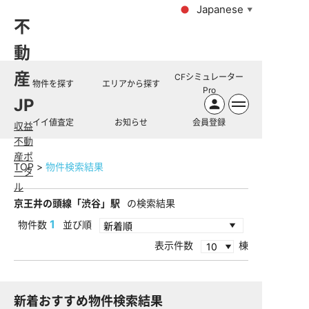
Japanese
▼
不
動
産
CFシミュレーター
物件を探す
エリアから探す
Pro
JP
イイ値査定
お知らせ
会員登録
収益
不動
産ポ
TOP
物件検索結果
ータ
ル
京王井の頭線「渋谷」駅
の検索結果
1
物件数
並び順
表示件数
棟
新着おすすめ物件検索結果