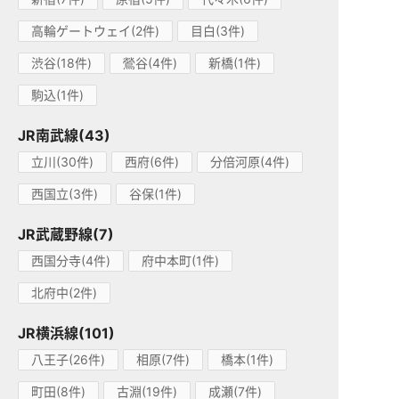
高輪ゲートウェイ(2件)
目白(3件)
渋谷(18件)
鶯谷(4件)
新橋(1件)
駒込(1件)
JR南武線(43)
立川(30件)
西府(6件)
分倍河原(4件)
西国立(3件)
谷保(1件)
JR武蔵野線(7)
西国分寺(4件)
府中本町(1件)
北府中(2件)
JR横浜線(101)
八王子(26件)
相原(7件)
橋本(1件)
町田(8件)
古淵(19件)
成瀬(7件)