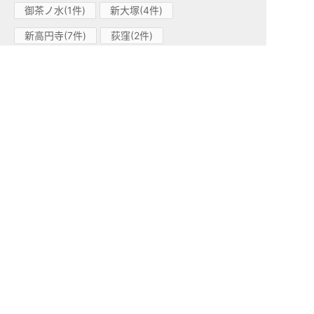
御茶ノ水(1件)
新大塚(4件)
新高円寺(7件)
荻窪(2件)
四谷三丁目(5件)
新宿御苑前(11件)
中野新橋(4件)
大手町(3件)
新宿三丁目(3件)
池袋(1件)
淡路町(1件)
西新宿(1件)
東京メトロ日比谷線(98)
広尾(12件)
入谷(16件)
茅場町(4件)
神谷町(2件)
三ノ輪(17件)
六本木(12件)
仲御徒町(3件)
人形町(7件)
中目黒(5件)
南千住(4件)
小伝馬町(5件)
北千住(1件)
秋葉原(2件)
八丁堀(3件)
築地(4件)