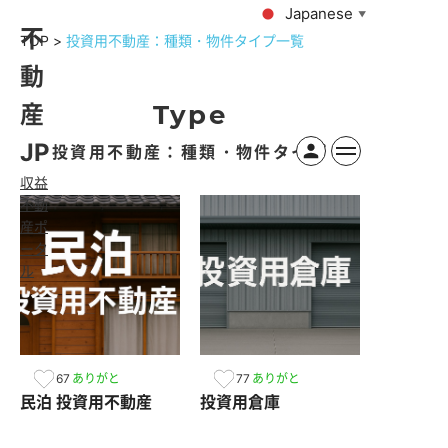
Japanese
▼
不
TOP
投資用不動産：種類・物件タイプ一覧
動
Type
産
JP
投資用不動産：種類・物件タイプ
収益
不動
産ポ
ータ
ル
67
77
ありがと
ありがと
民泊 投資用不動産
投資用倉庫