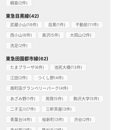
綱島(2件)
東急目黒線(42)
武蔵小山(16件)
目黒(1件)
不動前(11件)
西小山(6件)
奥沢(5件)
大岡山(2件)
洗足(2件)
東急田園都市線(62)
たまプラーザ(6件)
池尻大橋(13件)
江田(2件)
つくし野(4件)
南町田グランベリーパーク(4件)
あざみ野(1件)
用賀(5件)
駒沢大学(5件)
二子玉川(7件)
三軒茶屋(3件)
青葉台(4件)
桜新町(3件)
渋谷(2件)
市が尾(2件)
藤が丘(2件)