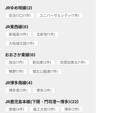
JRゆめ咲線(2)
安治川口(1件)
ユニバーサルシティ(1件)
JR東西線(6)
新福島(4件)
北新地(1件)
大阪城北詰(1件)
おおさか東線(6)
放出(1件)
新加美(2件)
衣摺加美北(1件)
鴫野(1件)
城北公園通(1件)
JR博多南線(4)
博多南(2件)
博多(2件)
JR鹿児島本線(下関・門司港～博多)(22)
香椎(4件)
福工大前(3件)
博多(2件)