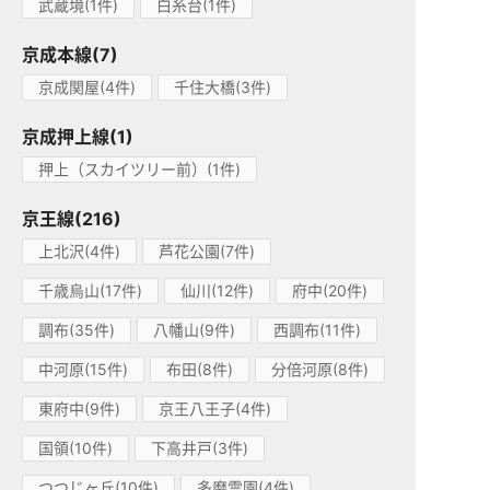
武蔵境(1件)
白糸台(1件)
京成本線(7)
京成関屋(4件)
千住大橋(3件)
京成押上線(1)
押上（スカイツリー前）(1件)
京王線(216)
上北沢(4件)
芦花公園(7件)
千歳烏山(17件)
仙川(12件)
府中(20件)
調布(35件)
八幡山(9件)
西調布(11件)
中河原(15件)
布田(8件)
分倍河原(8件)
東府中(9件)
京王八王子(4件)
国領(10件)
下高井戸(3件)
つつじヶ丘(10件)
多磨霊園(4件)