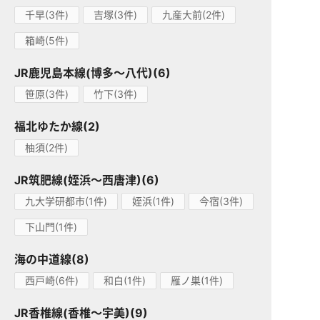
千早(3件)
吉塚(3件)
九産大前(2件)
箱崎(5件)
JR鹿児島本線(博多～八代)(6)
笹原(3件)
竹下(3件)
福北ゆたか線(2)
柚須(2件)
JR筑肥線(姪浜～西唐津)(6)
九大学研都市(1件)
姪浜(1件)
今宿(3件)
下山門(1件)
海の中道線(8)
西戸崎(6件)
和白(1件)
雁ノ巣(1件)
JR香椎線(香椎～宇美)(9)