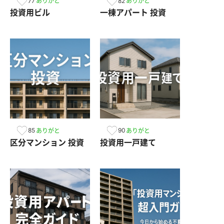
77
82
ありがと
ありがと
投資用ビル
一棟アパート 投資
85
90
ありがと
ありがと
区分マンション 投資
投資用一戸建て