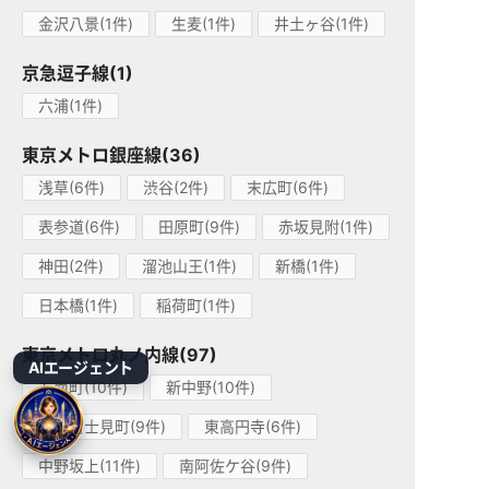
金沢八景(1件)
生麦(1件)
井土ヶ谷(1件)
京急逗子線(1)
六浦(1件)
東京メトロ銀座線(36)
浅草(6件)
渋谷(2件)
末広町(6件)
表参道(6件)
田原町(9件)
赤坂見附(1件)
神田(2件)
溜池山王(1件)
新橋(1件)
日本橋(1件)
稲荷町(1件)
東京メトロ丸ノ内線(97)
AIエージェント
方南町(10件)
新中野(10件)
中野富士見町(9件)
東高円寺(6件)
中野坂上(11件)
南阿佐ケ谷(9件)