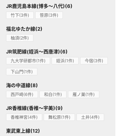
JR鹿児島本線(博多～八代)(6)
竹下(3件)
笹原(3件)
福北ゆたか線(2)
柚須(2件)
JR筑肥線(姪浜～西唐津)(6)
九大学研都市(1件)
姪浜(1件)
今宿(3件)
下山門(1件)
海の中道線(8)
西戸崎(6件)
和白(1件)
雁ノ巣(1件)
JR香椎線(香椎～宇美)(9)
香椎神宮(4件)
舞松原(1件)
土井(4件)
東武東上線(12)