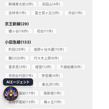
駒場東大前(2件)
浜田山(4件)
吉祥寺(1件)
富士見ヶ丘(2件)
渋谷(1件)
京王新線(29)
幡ヶ谷(18件)
初台(11件)
小田急線(133)
町田(29件)
祖師ヶ谷大蔵(15件)
鶴川(20件)
代々木上原(6件)
喜多見(3件)
経堂(12件)
千歳船橋(6件)
世田谷代田(1件)
参宮橋(4件)
AIエージェント
代々木八幡(2件)
東北沢(1件)
玉川学園前(17件)
南新宿(1件)
成城学園前(13件)
梅ヶ丘(1件)