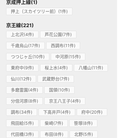
京成押上線(1)
押上（スカイツリー前）(1件)
京王線(221)
上北沢(4件)
芦花公園(7件)
千歳烏山(17件)
西調布(11件)
つつじヶ丘(10件)
中河原(15件)
東府中(9件)
桜上水(4件)
八幡山(11件)
仙川(12件)
武蔵野台(7件)
多磨霊園(4件)
国領(10件)
分倍河原(8件)
京王八王子(4件)
調布(34件)
下高井戸(4件)
府中(20件)
飛田給(5件)
柴崎(7件)
笹塚(8件)
代田橋(3件)
布田(8件)
北野(5件)