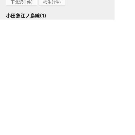
下北沢(1件)
柿生(1件)
小田急江ノ島線(1)
高座渋谷(1件)
小田急多摩線(1)
小田急多摩センター(1件)
東急東横線(83)
中目黒(15件)
都立大学(13件)
渋谷(1件)
学芸大学(26件)
祐天寺(14件)
代官山(6件)
田園調布(2件)
自由が丘(1件)
日吉(2件)
妙蓮寺(1件)
綱島(2件)
東急目黒線(42)