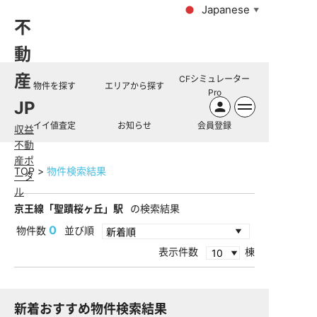
Japanese
▼
不
動
産
CFシミュレーター
物件を探す
エリアから探す
Pro
JP
イイ値査定
お知らせ
会員登録
収益
不動
産ポ
TOP
物件検索結果
ータ
ル
京王線「聖蹟桜ヶ丘」駅
の検索結果
0
物件数
並び順
表示件数
棟
新着おすすめ物件検索結果