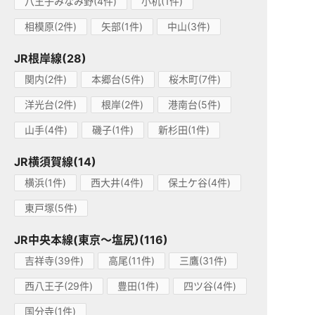
八王子みなみ野(4件)
小机(1件)
相模原(2件)
矢部(1件)
中山(3件)
JR根岸線(28)
関内(2件)
本郷台(5件)
桜木町(7件)
洋光台(2件)
根岸(2件)
港南台(5件)
山手(4件)
磯子(1件)
新杉田(1件)
JR横須賀線(14)
横浜(1件)
西大井(4件)
保土ケ谷(4件)
東戸塚(5件)
JR中央本線(東京～塩尻)(116)
吉祥寺(39件)
高尾(11件)
三鷹(31件)
西八王子(29件)
豊田(1件)
四ツ谷(4件)
国分寺(1件)