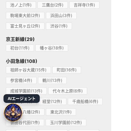
池ノ上(1件)
三鷹台(2件)
吉祥寺(1件)
駒場東大前(2件)
浜田山(3件)
富士見ヶ丘(2件)
渋谷(1件)
京王新線(29)
初台(11件)
幡ヶ谷(18件)
小田急線(108)
祖師ヶ谷大蔵(15件)
町田(16件)
参宮橋(4件)
鶴川(13件)
成城学園前(13件)
代々木上原(6件)
AIエージェント
喜多見(3件)
経堂(12件)
千歳船橋(6件)
代々木八幡(2件)
東北沢(1件)
世田谷代田(1件)
玉川学園前(12件)