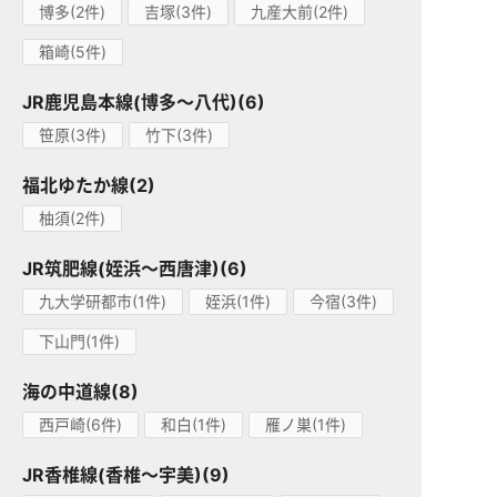
博多(2件)
吉塚(3件)
九産大前(2件)
箱崎(5件)
JR鹿児島本線(博多～八代)(6)
笹原(3件)
竹下(3件)
福北ゆたか線(2)
柚須(2件)
JR筑肥線(姪浜～西唐津)(6)
九大学研都市(1件)
姪浜(1件)
今宿(3件)
下山門(1件)
海の中道線(8)
西戸崎(6件)
和白(1件)
雁ノ巣(1件)
JR香椎線(香椎～宇美)(9)