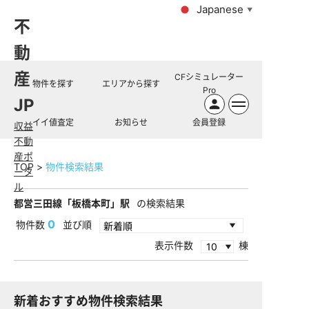
Japanese
▼
不
動
産
CFシミュレーター
物件を探す
エリアから探す
Pro
JP
イイ値査定
お知らせ
会員登録
収益
不動
産ポ
TOP
物件検索結果
ータ
ル
都営三田線「板橋本町」駅
の検索結果
0
物件数
並び順
表示件数
棟
新着おすすめ物件検索結果