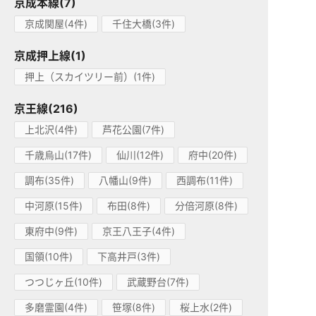
京成本線(7)
京成関屋(4件)
千住大橋(3件)
京成押上線(1)
押上（スカイツリー前）(1件)
京王線(216)
上北沢(4件)
芦花公園(7件)
千歳烏山(17件)
仙川(12件)
府中(20件)
調布(35件)
八幡山(9件)
西調布(11件)
中河原(15件)
布田(8件)
分倍河原(8件)
東府中(9件)
京王八王子(4件)
国領(10件)
下高井戸(3件)
つつじヶ丘(10件)
武蔵野台(7件)
多磨霊園(4件)
笹塚(8件)
桜上水(2件)