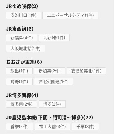
JRゆめ咲線(2)
安治川口(1件)
ユニバーサルシティ(1件)
JR東西線(6)
新福島(4件)
北新地(1件)
大阪城北詰(1件)
おおさか東線(6)
放出(1件)
新加美(2件)
衣摺加美北(1件)
鴫野(1件)
城北公園通(1件)
JR博多南線(4)
博多南(2件)
博多(2件)
JR鹿児島本線(下関・門司港～博多)(22)
香椎(4件)
福工大前(3件)
千早(3件)