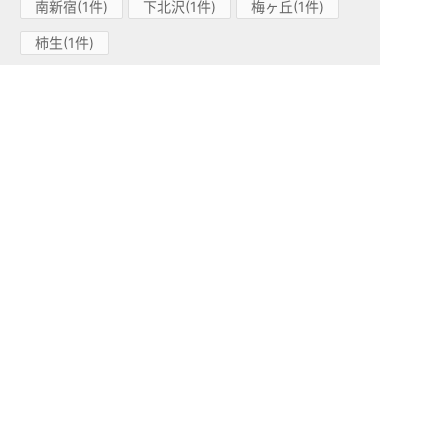
南新宿(1件)
下北沢(1件)
梅ヶ丘(1件)
柿生(1件)
小田急江ノ島線(1)
高座渋谷(1件)
小田急多摩線(1)
小田急多摩センター(1件)
東急東横線(83)
中目黒(15件)
学芸大学(26件)
都立大学(13件)
代官山(6件)
祐天寺(14件)
渋谷(1件)
田園調布(2件)
自由が丘(1件)
日吉(2件)
妙蓮寺(1件)
綱島(2件)