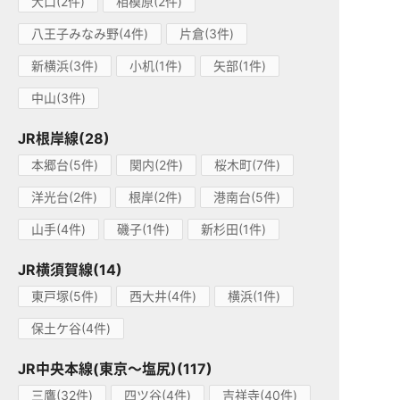
大口(2件)
相模原(2件)
八王子みなみ野(4件)
片倉(3件)
新横浜(3件)
小机(1件)
矢部(1件)
中山(3件)
JR根岸線(28)
本郷台(5件)
関内(2件)
桜木町(7件)
洋光台(2件)
根岸(2件)
港南台(5件)
山手(4件)
磯子(1件)
新杉田(1件)
JR横須賀線(14)
東戸塚(5件)
西大井(4件)
横浜(1件)
保土ケ谷(4件)
JR中央本線(東京～塩尻)(117)
三鷹(32件)
四ツ谷(4件)
吉祥寺(40件)