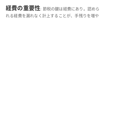
経費の重要性
: 節税の鍵は経費にあり。認めら
れる経費を漏れなく計上することが、手残りを増や
す最短ルートです。
青色申告の活用
: 最大65万円の特別控除や赤字
の繰越など、メリット絶大。不動産投資家なら青色
申告一択です。
減価償却の理解
: 支出なき経費である減価償却
は、キャッシュフローを改善する最強の武器。必ず
正しく計算しましょう。
自分に合った申告方法の選択
: 自身の状
況に合わせて、自分で申告するか、税理士に依頼す
るかを合理的に判断しましょう。
確定申告の準備は、一朝一夕には終わりません。
日々の領収書の整理から始まり、帳簿付け、そして
申告書の作成と、計画的に進めることが成功の秘訣