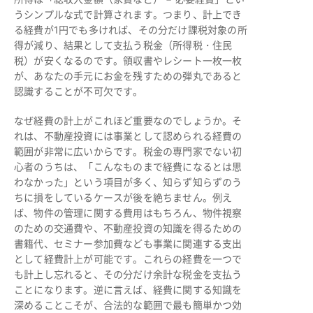
うシンプルな式で計算されます。つまり、計上でき
る経費が1円でも多ければ、その分だけ課税対象の所
得が減り、結果として支払う税金（所得税・住民
税）が安くなるのです。領収書やレシート一枚一枚
が、あなたの手元にお金を残すための弾丸であると
認識することが不可欠です。
なぜ経費の計上がこれほど重要なのでしょうか。そ
れは、不動産投資には事業として認められる経費の
範囲が非常に広いからです。税金の専門家でない初
心者のうちは、「こんなものまで経費になるとは思
わなかった」という項目が多く、知らず知らずのう
ちに損をしているケースが後を絶ちません。例え
ば、物件の管理に関する費用はもちろん、物件視察
のための交通費や、不動産投資の知識を得るための
書籍代、セミナー参加費なども事業に関連する支出
として経費計上が可能です。これらの経費を一つで
も計上し忘れると、その分だけ余計な税金を支払う
ことになります。逆に言えば、経費に関する知識を
深めることこそが、合法的な範囲で最も簡単かつ効