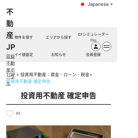
Japanese
▼
不
動
産
CFシミュレーター
物件を探す
エリアから探す
Pro
JP
イイ値査定
お知らせ
会員登録
収益
不動
産ポ
TOP
投資用不動産：資金・ローン・税金
ータ
投資用不動産 確定申告
ル
投資用不動産 確定申告
45