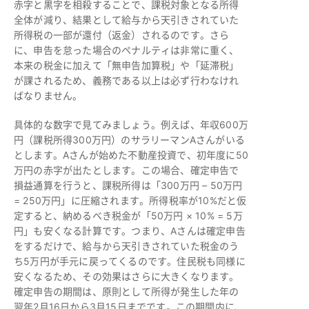
赤字と黒字を相殺することで、課税対象となる所得
全体が減り、結果として給与から天引きされていた
所得税の一部が還付（返金）されるのです。さら
に、申告を怠った場合のペナルティは非常に重く、
本来の税金に加えて「無申告加算税」や「延滞税」
が課されるため、義務である以上は必ず行わなけれ
ばなりません。
具体的な数字で見てみましょう。例えば、年収600万
円（課税所得300万円）のサラリーマンAさんがいる
とします。Aさんが始めた不動産投資で、初年度に50
万円の赤字が出たとします。この場合、確定申告で
損益通算を行うと、課税所得は「300万円 – 50万円
= 250万円」に圧縮されます。所得税率が10%だと仮
定すると、納めるべき税金が「50万円 × 10% = 5万
円」も安くなる計算です。つまり、Aさんは確定申告
をするだけで、給与から天引きされていた税金のう
ち5万円が手元に戻ってくるのです。住民税も同様に
安くなるため、その効果はさらに大きくなります。
確定申告の期間は、原則として所得が発生した年の
翌年2月16日から3月15日までです。この期間内に、