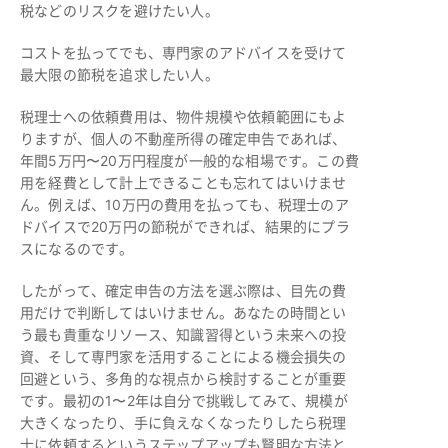
税などのリスクを避けたい人。
コストを払ってでも、専門家のアドバイスを受けて
最大限の節税を追求したい人。
税理士への依頼費用は、物件規模や依頼範囲にもよ
りますが、個人の不動産所得の確定申告であれば、
年間5万円〜20万円程度が一般的な相場です。この費
用を経費として計上できることも忘れてはいけませ
ん。例えば、10万円の費用を払っても、税理士のア
ドバイスで20万円の節税ができれば、結果的にプラ
スになるのです。
したがって、確定申告の方法を選ぶ際は、目先の費
用だけで判断してはいけません。あなたの時間とい
う最も貴重なリソース、知識習得という未来への投
資、そして専門家を活用することによる機会損失の
回避という、多角的な視点から検討することが重要
です。最初の1〜2年は自分で挑戦してみて、規模が
大きくなったり、手に負えなくなったりしたら税理
士に依頼するというステップアップも賢明な方法と