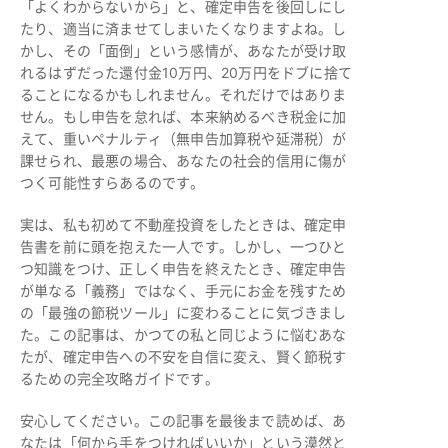
「よくわからないから」と、確定申告を後回しにし
たり、適当に済ませてしまいたくなりますよね。し
かし、その「面倒」という感情が、あなたが受け取
れるはずだった還付金10万円、20万円をドブに捨て
ることになるかもしれません。それだけではありま
せん。もし申告を怠れば、本来納めるべき税金に加
えて、重いペナルティ（無申告加算税や延滞税）が
課せられ、最悪の場合、あなたの社会的信用に傷が
つく可能性すらあるのです。
実は、私も初めて不動産投資をしたときは、確定申
告書を前に頭を抱えた一人です。しかし、一つひと
つ知識をつけ、正しく申告を終えたとき、確定申告
が単なる「義務」ではなく、手元にお金を残すため
の「最強の節税ツール」に変わることに気づきまし
た。この記事は、かつての私と同じように悩むあな
たが、確定申告への不安を自信に変え、賢く節税す
るための完全攻略ガイドです。
安心してください。この記事を最後まで読めば、あ
なたは「何から手をつければいいか」という漠然と