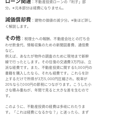
ローン関連
：不動産投資ローンの「利子」部
分。※元本部分は経費になりません。
減価償却費
：建物の価値の減少分。※後ほど詳し
く解説します。
その他
：税理士への報酬、不動産会社との打ち合
わせ飲食代、情報収集のための新聞図書費、通信費
など。
例えば、あなたが物件の調査のために現地まで新幹
線で行ったとします。その往復の交通費3万円は、立
派な経費です。また、不動産投資に関する5,000円の
書籍を購入したなら、それも経費です。これらを計
上するだけで所得が3万5,000円圧縮され、税率が
20%なら7,000円の節税につながります。こうした小
さな積み重ねが、年間で見ると大きな差を生むので
す。
このように、不動産投資の経費は多岐にわたりま
す。「これは経費になるかな？」と迷ったら、まず