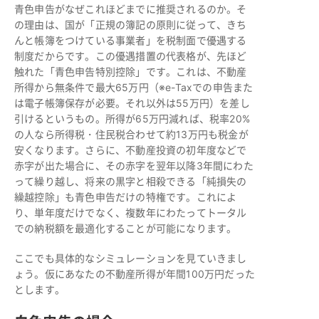
青色申告がなぜこれほどまでに推奨されるのか。そ
の理由は、国が「正規の簿記の原則に従って、きち
んと帳簿をつけている事業者」を税制面で優遇する
制度だからです。この優遇措置の代表格が、先ほど
触れた「青色申告特別控除」です。これは、不動産
所得から無条件で最大65万円（※e-Taxでの申告また
は電子帳簿保存が必要。それ以外は55万円）を差し
引けるというもの。所得が65万円減れば、税率20%
の人なら所得税・住民税合わせて約13万円も税金が
安くなります。さらに、不動産投資の初年度などで
赤字が出た場合に、その赤字を翌年以降3年間にわた
って繰り越し、将来の黒字と相殺できる「純損失の
繰越控除」も青色申告だけの特権です。これによ
り、単年度だけでなく、複数年にわたってトータル
での納税額を最適化することが可能になります。
ここでも具体的なシミュレーションを見ていきまし
ょう。仮にあなたの不動産所得が年間100万円だった
とします。