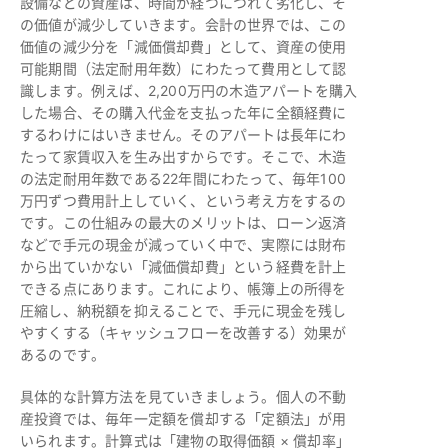
設備などの資産は、時間が経つにつれて劣化し、そ
の価値が減少していきます。会計の世界では、この
価値の減少分を「減価償却費」として、資産の使用
可能期間（法定耐用年数）にわたって費用として認
識します。例えば、2,200万円の木造アパートを購入
した場合、その購入代金を支払った年に全額経費に
するわけにはいきません。そのアパートは長年にわ
たって家賃収入を生み出すからです。そこで、木造
の法定耐用年数である22年間にわたって、毎年100
万円ずつ費用計上していく、という考え方をするの
です。この仕組みの最大のメリットは、ローン返済
などで手元の現金が減っていく中で、実際には財布
から出ていかない「減価償却費」という経費を計上
できる点にあります。これにより、帳簿上の所得を
圧縮し、納税額を抑えることで、手元に現金を残し
やすくする（キャッシュフローを改善する）効果が
あるのです。
具体的な計算方法を見ていきましょう。個人の不動
産投資では、毎年一定額を償却する「定額法」が用
いられます。計算式は「建物の取得価額 × 償却率」