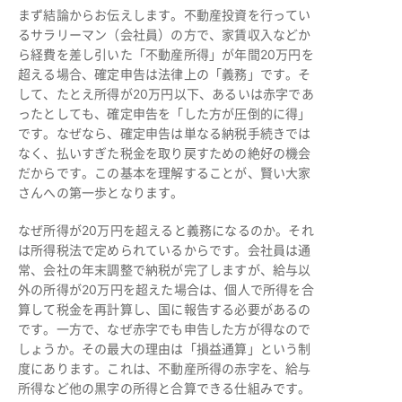
まず結論からお伝えします。不動産投資を行ってい
るサラリーマン（会社員）の方で、家賃収入などか
ら経費を差し引いた「不動産所得」が年間20万円を
超える場合、確定申告は法律上の「義務」です。そ
して、たとえ所得が20万円以下、あるいは赤字であ
ったとしても、確定申告を「した方が圧倒的に得」
です。なぜなら、確定申告は単なる納税手続きでは
なく、払いすぎた税金を取り戻すための絶好の機会
だからです。この基本を理解することが、賢い大家
さんへの第一歩となります。
なぜ所得が20万円を超えると義務になるのか。それ
は所得税法で定められているからです。会社員は通
常、会社の年末調整で納税が完了しますが、給与以
外の所得が20万円を超えた場合は、個人で所得を合
算して税金を再計算し、国に報告する必要があるの
です。一方で、なぜ赤字でも申告した方が得なので
しょうか。その最大の理由は「損益通算」という制
度にあります。これは、不動産所得の赤字を、給与
所得など他の黒字の所得と合算できる仕組みです。