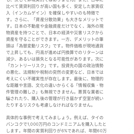
比べて賃貸利回りが高い国も多く、安定した家賃収
入（インカムゲイン）を確保しやすいのも特徴で
す。さらに、「資産分散効果」も大きなメリットで
す。日本の不動産や金融資産だけでなく、海外の現
物資産を持つことで、日本の経済や災害リスクから
資産を守ることができます。一方、デメリットの筆
頭は「為替変動リスク」です。物件価格が現地通貨
で上昇しても、円高が進めば円換算でのリターンは
減少、あるいは損失となる可能性があります。次に
「カントリーリスク」です。投資先の国の政治情勢
の悪化、法規制や税制の突然の変更など、日本では
考えにくい不確実性が存在します。最後に、物理的
な距離や言語、文化の違いからくる「情報収集・物
件管理の難しさ」も無視できません。悪質な業者に
騙されたり、購入後の管理が行き届かず空室が続い
たりするリスクも考慮しなければなりません。
具体的な事例で考えてみましょう。例えば、タイの
バンコクで1,000万円のコンドミニアムを購入したと
します。年間の実質利回りが6%であれば、年間60万