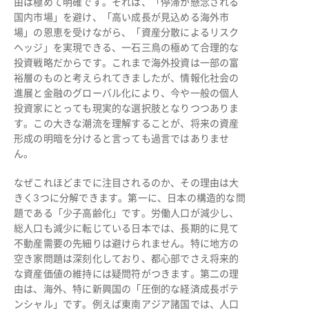
由は極めて明確です。それは、「停滞が懸念される
国内市場」を避け、「高い成長が見込める海外市
場」の恩恵を受けながら、「資産分散によるリスク
ヘッジ」を実現できる、一石三鳥の極めて合理的な
投資戦略だからです。これまで海外投資は一部の富
裕層のものと考えられてきましたが、情報化社会の
進展と金融のグローバル化により、今や一般の個人
投資家にとっても現実的な選択肢となりつつありま
す。この大きな潮流を理解することが、将来の資産
形成の明暗を分けると言っても過言ではありませ
ん。
なぜこれほどまでに注目されるのか、その理由は大
きく3つに分解できます。第一に、日本の構造的な問
題である「少子高齢化」です。労働人口が減少し、
総人口も減少に転じている日本では、長期的に見て
不動産需要の先細りは避けられません。特に地方の
空き家問題は深刻化しており、都心部でさえ将来的
な資産価値の維持には疑問符がつきます。第二の理
由は、海外、特に新興国の「圧倒的な経済成長ポテ
ンシャル」です。例えば東南アジア諸国では、人口