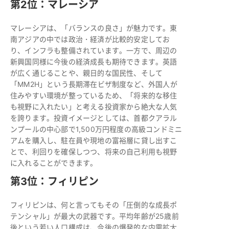
第2位：マレーシア
マレーシアは、「バランスの良さ」が魅力です。東
南アジアの中では政治・経済が比較的安定してお
り、インフラも整備されています。一方で、周辺の
新興国同様に今後の経済成長も期待できます。英語
が広く通じることや、親日的な国民性、そして
「MM2H」という長期滞在ビザ制度など、外国人が
住みやすい環境が整っているため、「将来的な移住
も視野に入れたい」と考える投資家から絶大な人気
を誇ります。投資イメージとしては、首都クアラル
ンプールの中心部で1,500万円程度の高級コンドミニ
アムを購入し、駐在員や現地の富裕層に貸し出すこ
とで、利回りを確保しつつ、将来の自己利用も視野
に入れることができます。
第3位：フィリピン
フィリピンは、何と言ってもその「圧倒的な成長ポ
テンシャル」が最大の武器です。平均年齢が25歳前
後という若い人口構成は、今後の爆発的な内需拡大