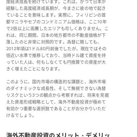
度経済成長を続けています。これは、かつて日本が
経験した高度経済成長期が、今まさに彼の地で起き
ていることを意味します。実際に、フィリピンの首
都マニラやセブのコンドミニアム価格は、ここ10年
で2倍以上に高騰したエリアも珍しくありません。こ
れは、同じ期間、日本の地方都市の不動産価格が下
落したのと非常に対照的です。為替に関しても、
2012年頃は1ドル80円前後でしたが、現在ではその
倍近い水準で推移しており、当時ドル建て資産を持
っていた人は、何もしなくても円換算での資産が大
きく増えたことになります。
このように、国内市場の構造的な課題と、海外市場
のダイナミックな成長性、そして無視できない為替
リスクという3つの観点から考察すれば、将来を見据
えた資産形成戦略として、海外不動産投資が極めて
有効かつ重要な選択肢であることがお分かりいただ
けるでしょう。
海外不動産投資のメリット・デメリッ