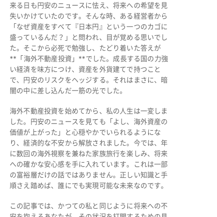
来る日も円安のニュースに怯え、将来への希望を見
失いかけていたのです。そんな時、ある経営者から
「なぜ資産をすべて『日本円』という一つのカゴに
盛っているんだ？」と問われ、目が覚める思いでし
た。そこから必死で勉強し、たどり着いた答えが
**「海外不動産投資」**でした。成長する国の力強
い経済を味方につけ、資産を外貨建てで持つこと
で、円安のリスクをヘッジする。それはまさに、暗
闇の中に差し込んだ一筋の光でした。
海外不動産投資を始めてから、私の人生は一変しま
した。円安のニュースを見ても「よし、海外資産の
価値が上がった」と心穏やかでいられるようにな
り、経済的な不安から解放されました。今では、年
に数回の海外視察を兼ねた家族旅行を楽しみ、将来
への確かな安心感を手に入れています。これは一部
の富裕層だけの話ではありません。正しい知識と手
順さえ踏めば、誰にでも実現可能な未来なのです。
この記事では、かつての私と同じように将来への不
安を抱えるあなたが、その状況を打開するための具