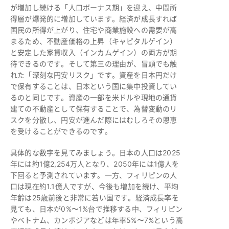
が増加し続ける「人口ボーナス期」を迎え、中間所
得層が爆発的に増加しています。経済が成長すれば
国民の所得が上がり、住宅や商業施設への需要が高
まるため、不動産価格の上昇（キャピタルゲイン）
と安定した家賃収入（インカムゲイン）の両方が期
待できるのです。そして第三の理由が、冒頭でも触
れた「深刻な円安リスク」です。資産を日本円だけ
で保有することは、日本という国に集中投資してい
るのと同じです。資産の一部を米ドルや現地の通貨
建ての不動産として保有することで、為替変動のリ
スクを分散し、円安が進んだ際にはむしろその恩恵
を受けることができるのです。
具体的な数字を見てみましょう。日本の人口は2025
年には約1億2,254万人となり、2050年には1億人を
下回ると予測されています。一方、フィリピンの人
口は現在約1.1億人ですが、今後も増加を続け、平均
年齢は25歳前後と非常に若い国です。経済成長率を
見ても、日本が0%〜1%台で推移する中、フィリピン
やベトナム、カンボジアなどは年率5%〜7%という高