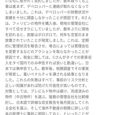
い文句に惹かれて契約しましたが、数年経っても工
事は進まず、デベロッパーと連絡が取れなくなって
しまいました。これは、デベロッパーの財務状況や
実績を十分に調査しなかったことが原因です。Bさん
は、フィリピンの物件を購入後、現地の管理会社に
すべて任せきりにしていましたが、数年ぶりに現地
を訪れると、部屋はボロボロで、何年も空室のまま
放置されていたことが発覚しました。これは、定期
的に管理状況を報告させ、場合によっては管理会社
を変更するなどのアクションを取らなかったことが
原因です。税金に関しては、Cさんがタイでの家賃収
入をタイ国内でのみ申告すれば良いと勘違いし、日
本では無申告でした。数年後、税務調査でその事実
が発覚し、重いペナルティを課される結果となりま
した。これらの失敗はすべて、事前のリスク分析と
正しい知識があれば防げた可能性が高いものです。
対策としては、プレビルド物件は避け、完成済みの
物件（中古物件）を選ぶ、複数の管理会社を比較検
討し、日本語で詳細な収支報告を毎月提出してくれ
る会社を選ぶ、そして海外不動産の税務に詳しい日
本の税理士に事前に相談しておく、といったことが