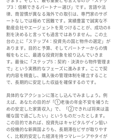
ぎます。そして、最も重要とも言えるのが「ステッ
プ3：信頼できるパートナー選び」です。言語や法
律、商習慣が異なる海外での取引は、専門家のサポ
ートなしでは極めて困難です。実績豊富で誠実な不
動産会社やエージェントを見つけることが、成功の8
割を決めると言っても過言ではありません。この土
台の上に「ステップ4：投資先の国と物件の選定」が
あります。目的と予算、そしてパートナーからの情
報をもとに、最適な投資対象を絞り込んでいきま
す。最後に「ステップ5：契約・決済から物件管理ま
で」という実務的なフェーズに進みます。ここで契
約内容を精査し、購入後の管理体制を確立すること
で、長期的に安定した収益を確保するのです。
具体的なアクションに落とし込んでみましょう。例
えば、あなたの目的が「①老後の年金不安を補うた
めの安定した家賃収入」で、「②できれば将来は温
暖な国で過ごしたい」というものだったとします。
この目的であれば、投資先はキャピタルゲイン狙い
の投機的な新興国よりも、長期滞在ビザが取りやす
く、比較的安定した経済を持つマレーシアやタイが