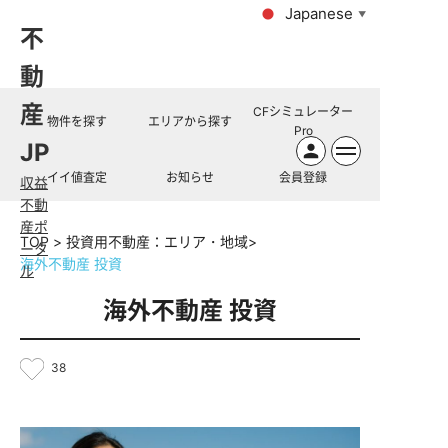
Japanese
▼
不
動
産
CFシミュレーター
物件を探す
エリアから探す
Pro
JP
イイ値査定
お知らせ
会員登録
収益
不動
産ポ
TOP
投資用不動産：エリア・地域
ータ
海外不動産 投資
ル
海外不動産 投資
38