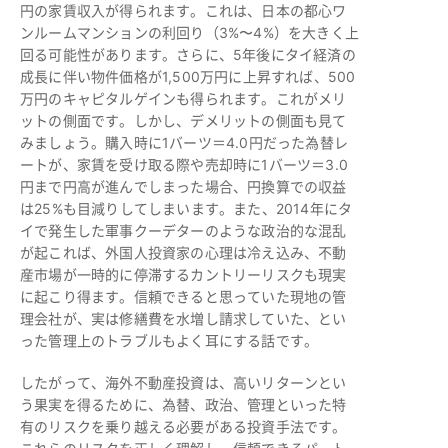
円の家賃収入が得られます。これは、日本の都心ワ
ンルームマンションの利回り（3%〜4%）を大きく上
回る可能性があります。さらに、5年後にタイ経済の
成長に伴い物件価格が1,500万円に上昇すれば、500
万円のキャピタルゲインも得られます。これがメリ
ットの側面です。しかし、デメリットの側面も見て
みましょう。購入時に1バーツ＝4.0円だった為替レ
ートが、家賃を受け取る際や売却時に1バーツ＝3.0
円まで円高が進んでしまった場合、円換算での収益
は25%も目減りしてしまいます。また、2014年にタ
イで発生した軍事クーデターのような政治的な混乱
が起これば、外国人投資家の心理は冷え込み、不動
産市場が一時的に停滞するカントリーリスクも現実
に起こり得ます。信頼できると思っていた現地の管
理会社が、実は修繕費を水増し請求していた、とい
った管理上のトラブルもよく耳にする話です。
したがって、海外不動産投資は、高いリターンとい
う果実を得るために、為替、政治、管理といった特
有のリスクを乗り越える必要がある投資手法です。