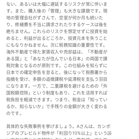
ない、あるいは大幅に遅延するリスクが常に伴いま
す。また、購入後の「管理」も大きな課題です。現
地の管理会社がずさんで、空室が何か月も続いた
り、修繕費を不当に請求されたりするケースは後を
絶ちません。これらのリスクを想定せずに投資を始
めると、利益が出るどころか、投資元本を失うこと
にもなりかねません。次に税務知識の重要性です。
海外不動産で得た家賃収入や売却益は、「不動産が
ある国」と「あなたが住んでいる日本」の両国で課
税対象となるのが原則です。この仕組みを知らずに
日本での確定申告を怠ると、後になって税務署から
指摘を受け、多額の追徴課税や延滞税を支払う羽目
になります。一方で、二重課税を避けるための「外
国税額控除」という制度もあり、これを活用すれば
税負担を軽減できます。つまり、税金は「知ってい
るか、知らないか」で手残りの金額が大きく変わる
のです。
具体的な失敗事例を挙げましょう。Aさんは、カンボ
ジアのプレビルド物件が「利回り10%以上」という謳