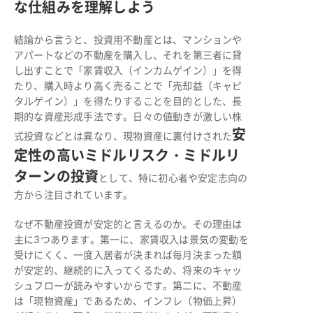
な仕組みを理解しよう
結論から言うと、投資用不動産とは、マンションや
アパートなどの不動産を購入し、それを第三者に貸
し出すことで「家賃収入（インカムゲイン）」を得
たり、購入時より高く売ることで「売却益（キャピ
タルゲイン）」を得たりすることを目的とした、長
期的な資産形成手法です。日々の値動きが激しい株
安
式投資などとは異なり、現物資産に裏付けされた
定性の高いミドルリスク・ミドルリ
ターンの投資
として、特に初心者や安定志向の
方から注目されています。
なぜ不動産投資が安定的と言えるのか。その理由は
主に3つあります。第一に、家賃収入は景気の変動を
受けにくく、一度入居者が決まれば毎月決まった額
が安定的、継続的に入ってくるため、将来のキャッ
シュフローが読みやすいからです。第二に、不動産
は「現物資産」であるため、インフレ（物価上昇）