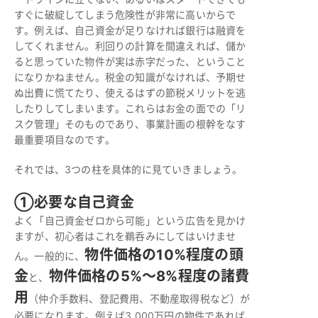
すぐに破綻してしまう危険性が非常に高いからで
す。例えば、自己資金が足りなければ銀行は融資を
してくれません。利回りの計算を間違えれば、儲か
ると思っていた物件が実は赤字だった、ということ
になりかねません。税金の知識がなければ、予期せ
ぬ出費に慌てたり、使えるはずの節税メリットを逃
したりしてしまいます。これらはお金の面での「リ
スク管理」そのものであり、事業計画の根幹をなす
最重要項目なのです。
それでは、3つの柱を具体的に見ていきましょう。
①必要な自己資金
よく「自己資金ゼロから可能」という広告を見かけ
ますが、初心者はこれを鵜呑みにしてはいけませ
物件価格の10%程度の頭
ん。一般的に、
金
物件価格の5%～8%程度の諸費
と、
用
（仲介手数料、登記費用、不動産取得税など）が
必要になります。例えば3,000万円の物件であれば、