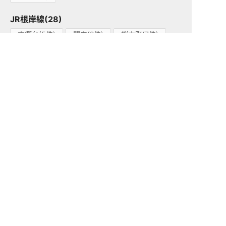
JR根岸線(28)
本郷台(5件)
関内(2件)
桜木町(7件)
洋光台(2件)
根岸(2件)
港南台(5件)
山手(4件)
磯子(1件)
新杉田(1件)
JR横須賀線(14)
東戸塚(5件)
西大井(4件)
横浜(1件)
保土ケ谷(4件)
JR中央本線(東京～塩尻)(117)
三鷹(32件)
四ツ谷(4件)
吉祥寺(40件)
西八王子(29件)
高尾(11件)
豊田(1件)
国分寺(1件)
JR中央線(快速)(93)