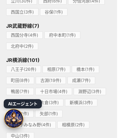
立川(30件)
西府(6件)
分倍河原(4件)
西国立(3件)
谷保(1件)
JR武蔵野線(7)
西国分寺(4件)
府中本町(1件)
北府中(2件)
JR横浜線(101)
八王子(26件)
相原(7件)
橋本(1件)
町田(8件)
古淵(19件)
成瀬(7件)
鴨居(7件)
十日市場(4件)
淵野辺(3件)
大口(2件)
片倉(3件)
新横浜(3件)
AIエージェント
小机(1件)
矢部(1件)
八王子みなみ野(4件)
相模原(2件)
中山(3件)