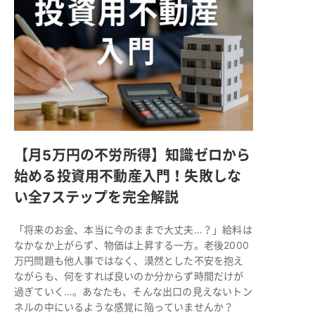
【月5万円の不労所得】知識ゼロから
始める投資用不動産入門！失敗しな
い全7ステップを完全解説
「将来のお金、本当に今のままで大丈夫…？」給料は
なかなか上がらず、物価は上昇する一方。老後2000
万円問題も他人事ではなく、漠然とした不安を抱え
ながらも、何をすれば良いのか分からず時間だけが
過ぎていく…。あなたも、そんな出口の見えないトン
ネルの中にいるような感覚に陥っていませんか？