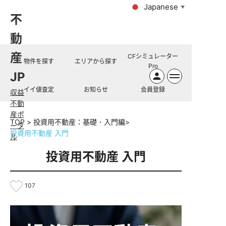
Japanese
▼
不
動
産
CFシミュレーター
物件を探す
エリアから探す
Pro
JP
イイ値査定
お知らせ
会員登録
収益
不動
産ポ
TOP
投資用不動産：基礎・入門編
ータ
投資用不動産 入門
ル
投資用不動産 入門
107