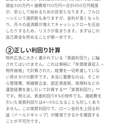
頭金300万円＋諸費用150万円＝合計450万円程度
が、安心して始めるための目安となります。フルロ
ーンという選択肢もありますが、金利が高くなった
り、月々の返済額が増えてキャッシュフローを圧迫
したりするため、リスクが高まります。まずはこの
自己資金を貯めることが第一歩です。
②正しい利回り計算
物件広告に大きく書かれている「表面利回り」に騙
されてはいけません。これは単純に「年間家賃収入 ÷
物件価格」で計算された、経費を一切考慮していな
い見せかけの数字です。本当に重要なのは、そこか
ら管理費、修繕積立金、固定資産税、保険料などの
運営経費を差し引いて計算する**「実質利回り」**
です。例えば、表面利回り8%の物件でも、諸経費を
引いた実質利回りは4～5%になることも珍しくあり
ません。この実質利回りで、ローン金利を上回る利
益（イールドギャップ）が確保できるかを確認する
ことが不可欠です。