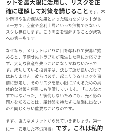
ットを最大限に活用し、リスクを正
確に理解して対策を講じること
です。不
労所得や生命保険効果といった強力なメリットがあ
る一方で、空室や金利上昇といった無視できないリ
スクも存在します。この両面を理解することが成功
への第一歩です。
なぜなら、メリットばかりに目を奪われて安易に始
めると、予期せぬトラブルが発生した際に対応でき
ず、大切な資産を失うことになりかねないからで
す。成功している投資家は、決して運が良いだけで
はありません。彼らは必ず、起こりうるリスクを事
前に想定し、そのリスクを最小限に抑えるための具
体的な対策を何重にも準備しています。「こんなは
ずではなかった」と後悔しないためにも、光と影の
両方を知ることは、羅針盤を持たずに航海に出ない
のと同じくらい重要なことなのです。
まず、強力なメリットから見ていきましょう。第一
です。これは私的
に**「安定した不労所得」