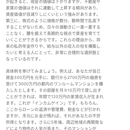
が起きると、現金の価値は下がりますが、不動産や
家賃の価値はそれに連動して上昇する傾向があり、
資産価値が目減りしにくいという強みがあります。
第三に、株式のように価格が数分、数時間で乱高下
することがないため、日々の値動きに一喜一憂する
ことなく、腰を据えて長期的な視点で資産を育てて
いくことができるからです。これらの理由から、将
来の私的年金作りや、給与以外の収入の柱を構築し
たいと考える人にとって、非常に合理的な選択肢と
なっているのです。
具体例を挙げてみましょう。例えば、あなたが自己
資金300万円を元手に、銀行から2700万円の融資を
受けて3000万円の都内のワンルームマンションを購
入したとします。その部屋を月々10万円で貸し出す
ことができれば、年間で120万円の家賃収入が生まれ
ます。これが「インカムゲイン」です。もちろん、
ここからローンの返済や管理費、税金などが引かれ
ますが、手元にお金が残れば、それがあなたの不労
所得となります。さらに5年後、周辺地域の再開発な
どにより物件の人気が高まり、そのマンションが