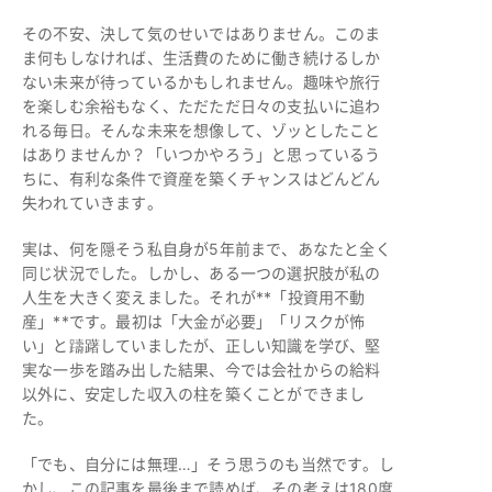
その不安、決して気のせいではありません。このま
ま何もしなければ、生活費のために働き続けるしか
ない未来が待っているかもしれません。趣味や旅行
を楽しむ余裕もなく、ただただ日々の支払いに追わ
れる毎日。そんな未来を想像して、ゾッとしたこと
はありませんか？「いつかやろう」と思っているう
ちに、有利な条件で資産を築くチャンスはどんどん
失われていきます。
実は、何を隠そう私自身が5年前まで、あなたと全く
同じ状況でした。しかし、ある一つの選択肢が私の
人生を大きく変えました。それが**「投資用不動
産」**です。最初は「大金が必要」「リスクが怖
い」と躊躇していましたが、正しい知識を学び、堅
実な一歩を踏み出した結果、今では会社からの給料
以外に、安定した収入の柱を築くことができまし
た。
「でも、自分には無理…」そう思うのも当然です。し
かし、この記事を最後まで読めば、その考えは180度